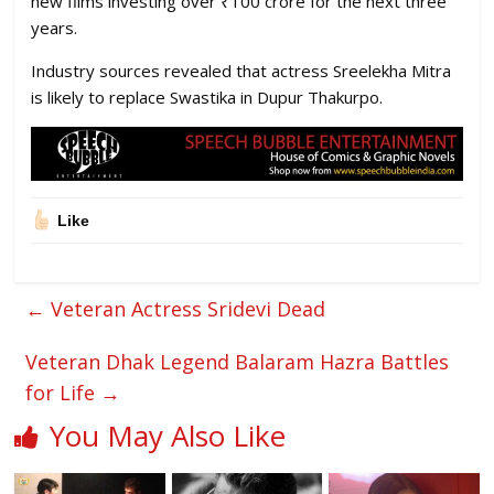
new films investing over ₹100 crore for the next three
years.
Industry sources revealed that actress Sreelekha Mitra
is likely to replace Swastika in Dupur Thakurpo.
Like
←
Veteran Actress Sridevi Dead
Veteran Dhak Legend Balaram Hazra Battles
for Life
→
You May Also Like