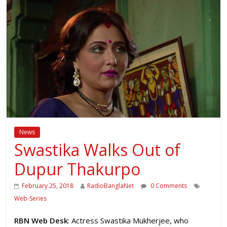
News
Swastika Walks Out of
Dupur Thakurpo
February 25, 2018
RadioBanglaNet
0 Comments
Web-Series
RBN Web Desk
: Actress Swastika Mukherjee, who