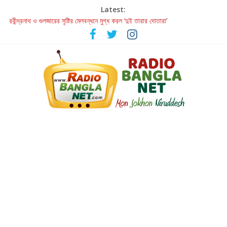
Latest:
রবীন্দ্রনাথ ও গুলজারের সৃষ্টির মেলবন্ধনে মুগ্ধ করল ‘দুই তারার দোতারা’
কলের গান থেকে রীলস্ — বাঙালির গান শোনার বিবর্তনের গল্প
জগন্নাথমঙ্গলম্ — বাংলায় প্রথমবার মঞ্চে এবার রথযাত্রার উদযাপন
Retribution: A Thought-Provoking Short Film That Challenges
Our Understanding of Justice
হাওয়া বদলের টলিউডে ‘তুমি এলে তাই’