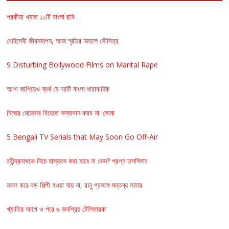
পরকীয়া খ্যাত ১১টি বাংলা ছবি
বেহিসেবী জীবনযাপন, আজ স্মৃতির অতলে সৌমিত্র
9 Disturbing Bollywood Films on Marital Rape
আশা জাগিয়েও ব্যর্থ যে নয়টি বাংলা ধারাবাহিক
নিজের মেয়েদের বিয়েতে কন্যাদান করব না: সোমা
5 Bengali TV Serials that May Soon Go Off-Air
রবীন্দ্রনাথকে নিয়ে হাস্যরস করা যাবে না কেন? প্রশ্ন তসলিমার
নকল করে বড় শিল্পী হওয়া যায় না, রানু প্রসঙ্গে মন্তব্য লতার
খ্যাতির আগে ও পরে ৬ জনপ্রিয় টেলিতারকা