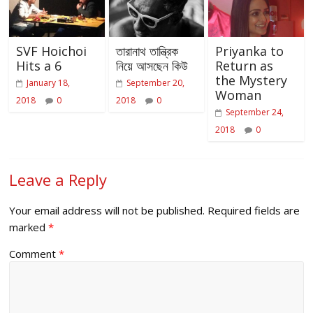
SVF Hoichoi
তারানাথ তান্ত্রিক
Priyanka to
Hits a 6
নিয়ে আসছেন কিউ
Return as
the Mystery
January 18,
September 20,
Woman
2018
0
2018
0
September 24,
2018
0
Leave a Reply
Your email address will not be published.
Required fields are
marked
*
Comment
*