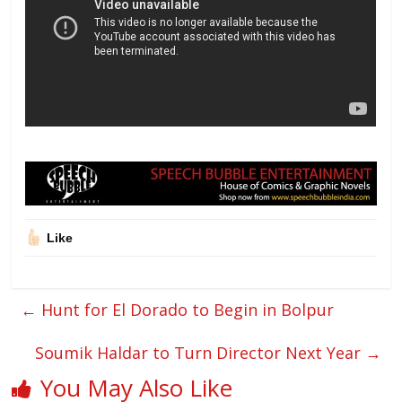
Like
←
Hunt for El Dorado to Begin in Bolpur
Soumik Haldar to Turn Director Next Year
→
You May Also Like