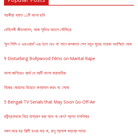
পরকীয়া খ্যাত ১১টি বাংলা ছবি
বেহিসেবী জীবনযাপন, আজ স্মৃতির অতলে সৌমিত্র
‘ফুল পিসি ও এডওয়ার্ড’-এর ‘চলে যেও না’ গানে কলকাতা পেল নতুন সুরের তারকা অনস্মিতা ঘোষ
9 Disturbing Bollywood Films on Marital Rape
আশা জাগিয়েও ব্যর্থ যে নয়টি বাংলা ধারাবাহিক
নিজের মেয়েদের বিয়েতে কন্যাদান করব না: সোমা
5 Bengali TV Serials that May Soon Go Off-Air
রবীন্দ্রনাথকে নিয়ে হাস্যরস করা যাবে না কেন? প্রশ্ন তসলিমার
নকল করে বড় শিল্পী হওয়া যায় না, রানু প্রসঙ্গে মন্তব্য লতার