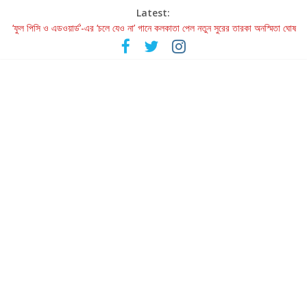
Latest:
‘ফুল পিসি ও এডওয়ার্ড’-এর ‘চলে যেও না’ গানে কলকাতা পেল নতুন সুরের তারকা অনস্মিতা ঘোষ
রবীন্দ্রনাথ ও গুলজারের সৃষ্টির মেলবন্ধনে মুগ্ধ করল ‘দুই তারার দোতারা’
কলের গান থেকে রীলস্ — বাঙালির গান শোনার বিবর্তনের গল্প
জগন্নাথমঙ্গলম্ — বাংলায় প্রথমবার মঞ্চে এবার রথযাত্রার উদযাপন
Retribution: A Thought-Provoking Short Film That Challenges
Our Understanding of Justice