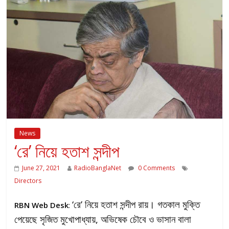
News
‘রে’ নিয়ে হতাশ সন্দীপ
June 27, 2021
RadioBanglaNet
0 Comments
Directors
‘রে’ নিয়ে হতাশ সন্দীপ রায়। গতকাল মুক্তি
RBN Web Desk
:
পেয়েছে সৃজিত মুখোপাধ্যায়, অভিষেক চৌবে ও ভাসান বালা