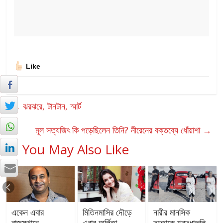
Like
←
ঝরঝরে, টানটান, স্মার্ট
মূল সত্যজিৎ কি পড়েছিলেন তিনি? নীরেনের বক্তব্যে ধোঁয়াশা
→
You May Also Like
একেন এবার
মিতিনমাসির দৌড়ে
নারীর মানসিক
রাজস্থানে
এবার অর্পিতা
দৃঢ়তাকে শ্রদ্ধাঞ্জলি