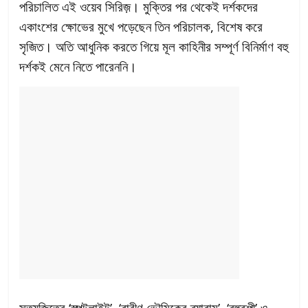
পরিচালিত এই ওয়েব সিরিজ়। মুক্তির পর থেকেই দর্শকদের
একাংশের ক্ষোভের মুখে পড়েছেন তিন পরিচালক, বিশেষ করে
সৃজিত। অতি আধুনিক করতে গিয়ে মূল কাহিনীর সম্পূর্ণ বিনির্মাণ বহু
দর্শকই মেনে নিতে পারেননি।
সত্যজিতের ‘স্পটলাইট’, ‘বারীণ ভৌমিকের ব্যারাম’, ‘বহুরূপী’ ও