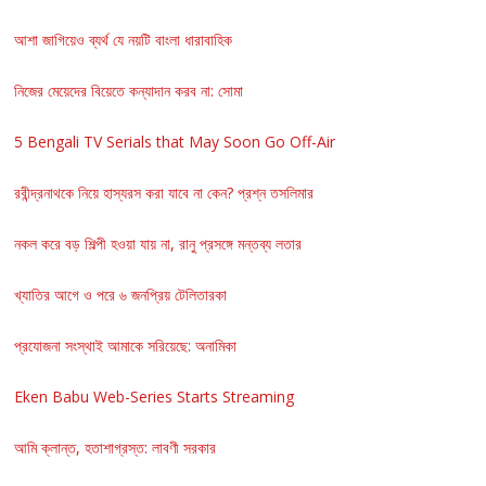
আশা জাগিয়েও ব্যর্থ যে নয়টি বাংলা ধারাবাহিক
নিজের মেয়েদের বিয়েতে কন্যাদান করব না: সোমা
5 Bengali TV Serials that May Soon Go Off-Air
রবীন্দ্রনাথকে নিয়ে হাস্যরস করা যাবে না কেন? প্রশ্ন তসলিমার
নকল করে বড় শিল্পী হওয়া যায় না, রানু প্রসঙ্গে মন্তব্য লতার
খ্যাতির আগে ও পরে ৬ জনপ্রিয় টেলিতারকা
প্রযোজনা সংস্থাই আমাকে সরিয়েছে: অনামিকা
Eken Babu Web-Series Starts Streaming
আমি ক্লান্ত, হতাশাগ্রস্ত: লাবণী সরকার