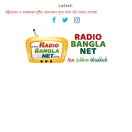
Latest:
রবীন্দ্রনাথ ও গুলজারের সৃষ্টির মেলবন্ধনে মুগ্ধ করল ‘দুই তারার দোতারা’
কলের গান থেকে রীলস্ — বাঙালির গান শোনার বিবর্তনের গল্প
জগন্নাথমঙ্গলম্ — বাংলায় প্রথমবার মঞ্চে এবার রথযাত্রার উদযাপন
Retribution: A Thought-Provoking Short Film That Challenges
Our Understanding of Justice
হাওয়া বদলের টলিউডে ‘তুমি এলে তাই’