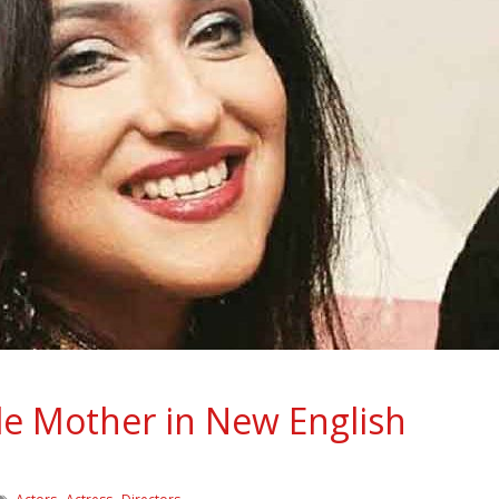
gle Mother in New English
,
,