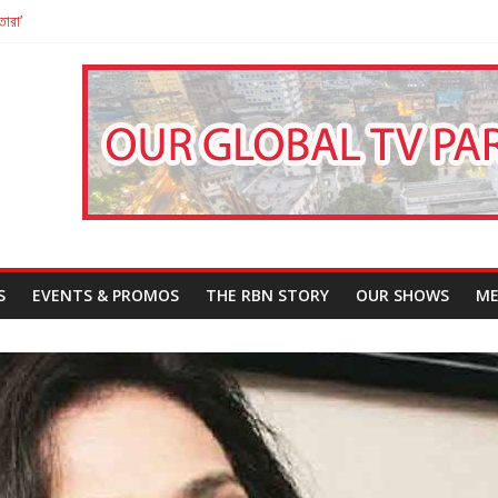
তারা’
পন
That Challenges Our Understanding of Justice
S
EVENTS & PROMOS
THE RBN STORY
OUR SHOWS
ME