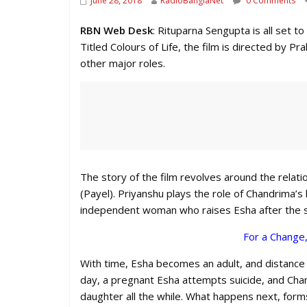
June 28, 2018
RadioBanglaNet
0 Comments
RBN Web Desk
: Rituparna Sengupta is all set t
Titled Colours of Life, the film is directed by 
other major roles.
The story of the film revolves around the rela
(Payel). Priyanshu plays the role of Chandrima’s
independent woman who raises Esha after the 
For a Change
With time, Esha becomes an adult, and distance 
day, a pregnant Esha attempts suicide, and Cha
daughter all the while. What happens next, forms