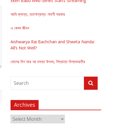
Eken Babu Web-Series Starts Streaming
আমি ক্লান্ত, হতাশাগ্রস্ত: লাবণী সরকার
এ কেমন জীবন
Aishwarya Rai Bachchan and Shweta Nanda:
All’s Not Well?
দোলের দিন আর নয় বসন্ত উৎসব, সিদ্ধান্ত বিশ্বভারতীর
Archives