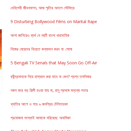
বেহিসেবী জীবনযাপন, আজ স্মৃতির অতলে সৌমিত্র
9 Disturbing Bollywood Films on Marital Rape
আশা জাগিয়েও ব্যর্থ যে নয়টি বাংলা ধারাবাহিক
নিজের মেয়েদের বিয়েতে কন্যাদান করব না: সোমা
5 Bengali TV Serials that May Soon Go Off-Air
রবীন্দ্রনাথকে নিয়ে হাস্যরস করা যাবে না কেন? প্রশ্ন তসলিমার
নকল করে বড় শিল্পী হওয়া যায় না, রানু প্রসঙ্গে মন্তব্য লতার
খ্যাতির আগে ও পরে ৬ জনপ্রিয় টেলিতারকা
প্রযোজনা সংস্থাই আমাকে সরিয়েছে: অনামিকা