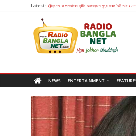
Latest:
রবীন্দ্রনাথ ও গুলজারের সৃষ্টির মেলবন্ধনে মুগ্ধ করল ‘দুই তারার দো
কলের গান থেকে রীলস্ — বাঙালির গান শোনার বিবর্তনের গল্প
জগন্নাথমঙ্গলম্ — বাংলায় প্রথমবার মঞ্চে এবার রথযাত্রার উদযা
Retribution: A Thought-Provoking Short Film 
হাওয়া বদলের টলিউডে ‘তুমি এলে তাই’
NEWS
ENTERTAINMENT
FEATURE