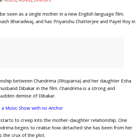
Actors
Actress
Directors
o be seen as a single mother in a new English language film.
Prakash Bharadwaj, and has Priyanshu Chatterjee and Payel Roy in
tionship between Chandrima (Rituparna) and her daughter Esha
 husband Dibakar in the film. Chandrima is a strong and
sudden demise of Dibakar.
, a Music Show with no Anchor
starts to creep into the mother-daughter relationship. One
ndrima begins to realise how detached she has been from her
 the crux of the plot.