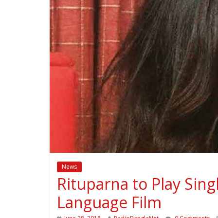
News
Rituparna to Play Sin
Language Film