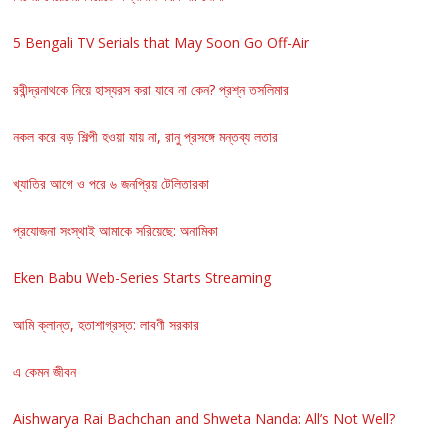
5 Bengali TV Serials that May Soon Go Off-Air
রবীন্দ্রনাথকে নিয়ে হাস্যরস করা যাবে না কেন? প্রশ্ন তসলিমার
নকল করে বড় শিল্পী হওয়া যায় না, রানু প্রসঙ্গে মন্তব্য লতার
খ্যাতির আগে ও পরে ৬ জনপ্রিয় টেলিতারকা
প্রযোজনা সংস্থাই আমাকে সরিয়েছে: অনামিকা
Eken Babu Web-Series Starts Streaming
আমি ক্লান্ত, হতাশাগ্রস্ত: লাবণী সরকার
এ কেমন জীবন
Aishwarya Rai Bachchan and Shweta Nanda: All’s Not Well?