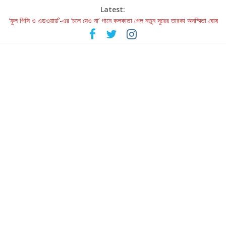
Latest:
‘ফুল পিসি ও এডওয়ার্ড’-এর ‘চলে যেও না’ গানে কলকাতা পেল নতুন সুরের তারকা অনস্মিতা ঘোষ
রবীন্দ্রনাথ ও গুলজারের সৃষ্টির মেলবন্ধনে মুগ্ধ করল ‘দুই তারার দোতারা’
কলের গান থেকে রীলস্ — বাঙালির গান শোনার বিবর্তনের গল্প
জগন্নাথমঙ্গলম্ — বাংলায় প্রথমবার মঞ্চে এবার রথযাত্রার উদযাপন
Retribution: A Thought-Provoking Short Film That Challenges
Our Understanding of Justice