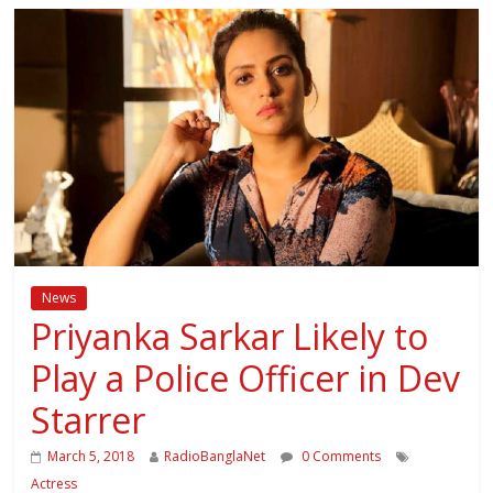
News
Priyanka Sarkar Likely to
Play a Police Officer in Dev
Starrer
March 5, 2018
RadioBanglaNet
0 Comments
Actress