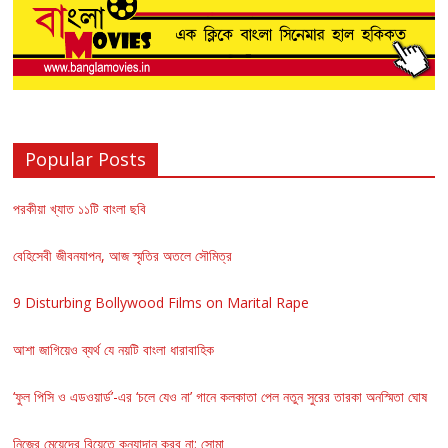
Popular Posts
পরকীয়া খ্যাত ১১টি বাংলা ছবি
বেহিসেবী জীবনযাপন, আজ স্মৃতির অতলে সৌমিত্র
9 Disturbing Bollywood Films on Marital Rape
আশা জাগিয়েও ব্যর্থ যে নয়টি বাংলা ধারাবাহিক
‘ফুল পিসি ও এডওয়ার্ড’-এর ‘চলে যেও না’ গানে কলকাতা পেল নতুন সুরের তারকা অনস্মিতা ঘোষ
নিজের মেয়েদের বিয়েতে কন্যাদান করব না: সোমা