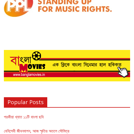
Popular Posts
পরকীয়া খ্যাত ১১টি বাংলা ছবি
বেহিসেবী জীবনযাপন, আজ স্মৃতির অতলে সৌমিত্র