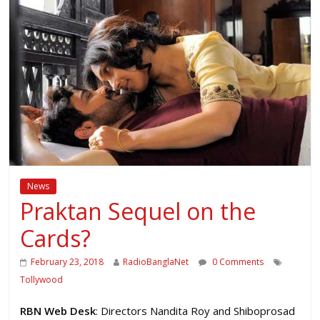
News
Praktan Sequel on the
Cards?
February 23, 2018
RadioBanglaNet
0 Comments
Tollywood
RBN Web Desk
: Directors Nandita Roy and Shiboprosad