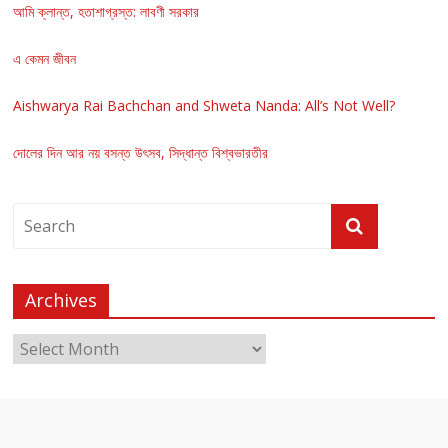
আমি ক্লান্ত, হতাশাগ্রস্ত: লাবণী সরকার
এ কেমন জীবন
Aishwarya Rai Bachchan and Shweta Nanda: All’s Not Well?
দোলের দিন আর নয় বসন্ত উৎসব, সিদ্ধান্ত বিশ্বভারতীর
Archives