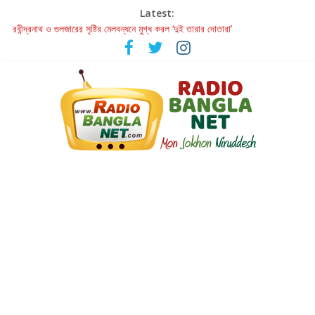
Latest:
রবীন্দ্রনাথ ও গুলজারের সৃষ্টির মেলবন্ধনে মুগ্ধ করল ‘দুই তারার দোতারা’
কলের গান থেকে রীলস্ — বাঙালির গান শোনার বিবর্তনের গল্প
জগন্নাথমঙ্গলম্ — বাংলায় প্রথমবার মঞ্চে এবার রথযাত্রার উদযাপন
Retribution: A Thought-Provoking Short Film That Challenges
Our Understanding of Justice
হাওয়া বদলের টলিউডে ‘তুমি এলে তাই’