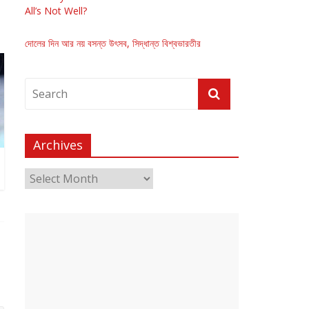
All’s Not Well?
দোলের দিন আর নয় বসন্ত উৎসব, সিদ্ধান্ত বিশ্বভারতীর
Archives