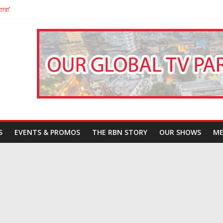
তারা’
পন
That Challenges Our Understanding of Justice
S
EVENTS & PROMOS
THE RBN STORY
OUR SHOWS
ME