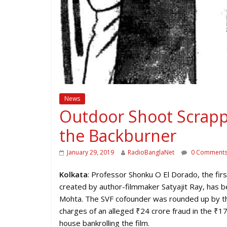
News
Outdoor Shoot Scrappe
the Backburner
January 29, 2019
RadioBanglaNet
0 Comment
Kolkata
: Professor Shonku O El Dorado, the first
created by author-filmmaker Satyajit Ray, has b
Mohta. The SVF cofounder was rounded up by the
charges of an alleged ₹24 crore fraud in the ₹17
house bankrolling the film.