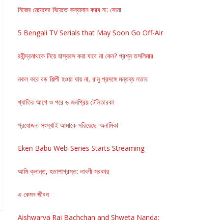
নিজের মেয়েদের বিয়েতে কন্যাদান করব না: সোমা
5 Bengali TV Serials that May Soon Go Off-Air
রবীন্দ্রনাথকে নিয়ে হাস্যরস করা যাবে না কেন? প্রশ্ন তসলিমার
নকল করে বড় শিল্পী হওয়া যায় না, রানু প্রসঙ্গে মন্তব্য লতার
খ্যাতির আগে ও পরে ৬ জনপ্রিয় টেলিতারকা
প্রযোজনা সংস্থাই আমাকে সরিয়েছে: অনামিকা
Eken Babu Web-Series Starts Streaming
আমি ক্লান্ত, হতাশাগ্রস্ত: লাবণী সরকার
এ কেমন জীবন
Aishwarya Rai Bachchan and Shweta Nanda: