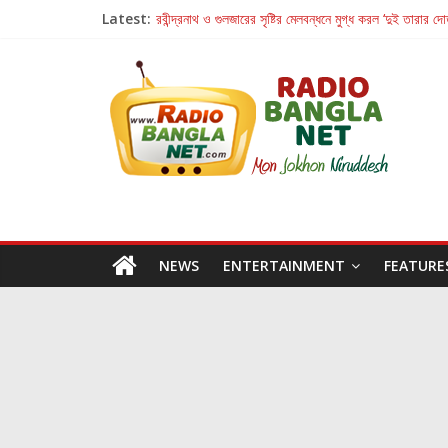
Latest:
রবীন্দ্রনাথ ও গুলজারের সৃষ্টির মেলবন্ধনে মুগ্ধ করল ‘দুই তারার দো
কলের গান থেকে রীলস্ — বাঙালির গান শোনার বিবর্তনের গল্প
জগন্নাথমঙ্গলম্ — বাংলায় প্রথমবার মঞ্চে এবার রথযাত্রার উদযা
Retribution: A Thought-Provoking Short Film 
হাওয়া বদলের টলিউডে ‘তুমি এলে তাই’
NEWS
ENTERTAINMENT
FEATURE