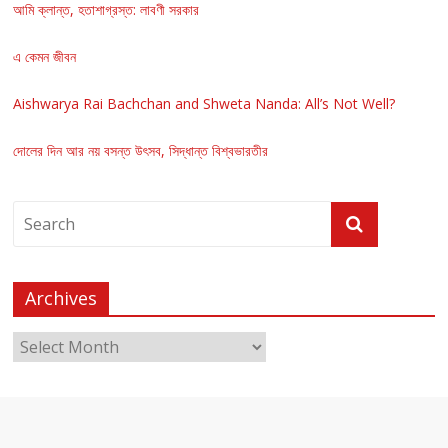
আমি ক্লান্ত, হতাশাগ্রস্ত: লাবণী সরকার
এ কেমন জীবন
Aishwarya Rai Bachchan and Shweta Nanda: All’s Not Well?
দোলের দিন আর নয় বসন্ত উৎসব, সিদ্ধান্ত বিশ্বভারতীর
Archives