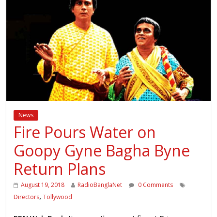
News
Fire Pours Water on
Goopy Gyne Bagha Byne
Return Plans
August 19, 2018
RadioBanglaNet
0 Comments
,
Directors
Tollywood