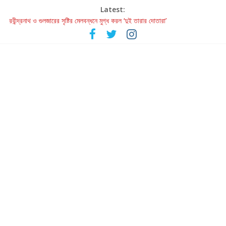
Latest:
রবীন্দ্রনাথ ও গুলজারের সৃষ্টির মেলবন্ধনে মুগ্ধ করল ‘দুই তারার দোতারা’
কলের গান থেকে রীলস্ — বাঙালির গান শোনার বিবর্তনের গল্প
জগন্নাথমঙ্গলম্ — বাংলায় প্রথমবার মঞ্চে এবার রথযাত্রার উদযাপন
Retribution: A Thought-Provoking Short Film That Challenges
Our Understanding of Justice
হাওয়া বদলের টলিউডে ‘তুমি এলে তাই’