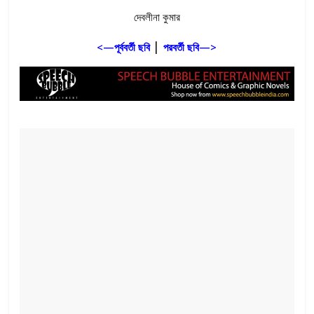
দেবলীনা কুমার
|
<—পূর্ববর্তী ছবি
পরবর্তী ছবি—>