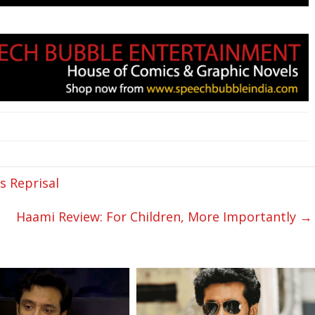
 Reprisal
Haami Review: For Children, More Importantly
→