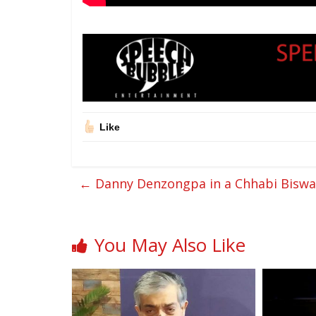
Like
←
Danny Denzongpa in a Chhabi Biswas
You May Also Like