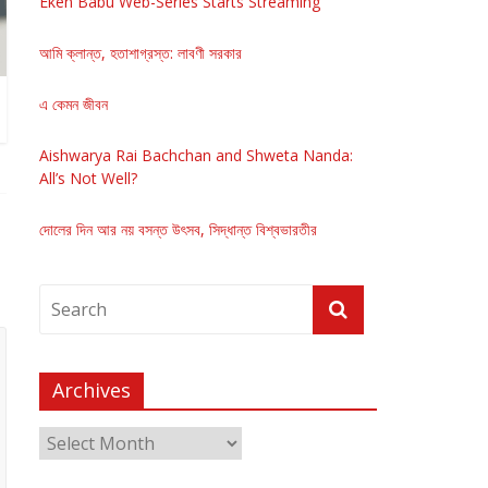
Eken Babu Web-Series Starts Streaming
আমি ক্লান্ত, হতাশাগ্রস্ত: লাবণী সরকার
এ কেমন জীবন
Aishwarya Rai Bachchan and Shweta Nanda:
All’s Not Well?
দোলের দিন আর নয় বসন্ত উৎসব, সিদ্ধান্ত বিশ্বভারতীর
Archives