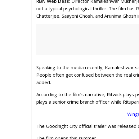
RBN Web Desk
: Director Kamaleshwar Mukherjee
not a typical psychological thriller. The film ha
Chatterjee, Saayoni Ghosh, and Arunima Ghosh i
Speaking to the media recently, Kamaleshwar sai
People often get confused between the real crim
added.
According to the film’s narrative, Ritwick plays p
plays a senior crime branch officer while Ritupa
Winge
The Goodnight City official trailer was released
The film opens this summer.