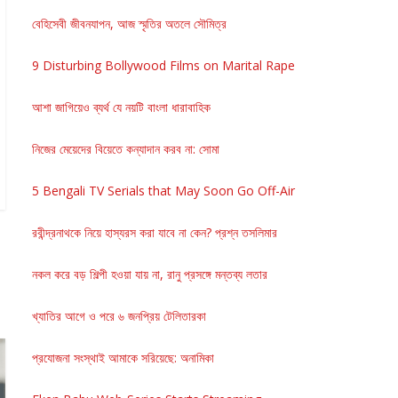
বেহিসেবী জীবনযাপন, আজ স্মৃতির অতলে সৌমিত্র
9 Disturbing Bollywood Films on Marital Rape
আশা জাগিয়েও ব্যর্থ যে নয়টি বাংলা ধারাবাহিক
নিজের মেয়েদের বিয়েতে কন্যাদান করব না: সোমা
5 Bengali TV Serials that May Soon Go Off-Air
রবীন্দ্রনাথকে নিয়ে হাস্যরস করা যাবে না কেন? প্রশ্ন তসলিমার
নকল করে বড় শিল্পী হওয়া যায় না, রানু প্রসঙ্গে মন্তব্য লতার
খ্যাতির আগে ও পরে ৬ জনপ্রিয় টেলিতারকা
প্রযোজনা সংস্থাই আমাকে সরিয়েছে: অনামিকা