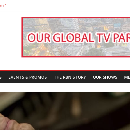
তারা’
পন
That Challenges Our Understanding of Justice
S
EVENTS & PROMOS
THE RBN STORY
OUR SHOWS
ME