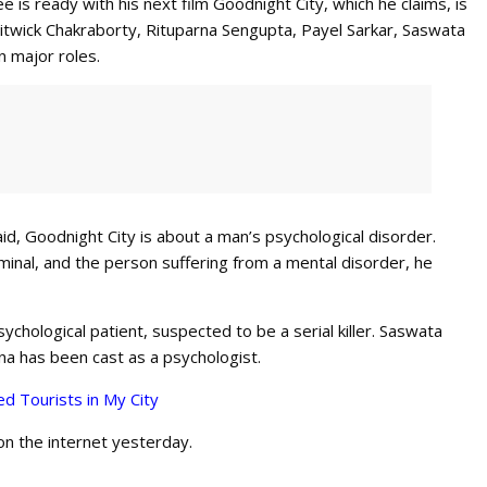
 is ready with his next film Goodnight City, which he claims, is
s Ritwick Chakraborty, Rituparna Sengupta, Payel Sarkar, Saswata
n major roles.
d, Goodnight City is about a man’s psychological disorder.
inal, and the person suffering from a mental disorder, he
sychological patient, suspected to be a serial killer. Saswata
rna has been cast as a psychologist.
d Tourists in My City
 on the internet yesterday.