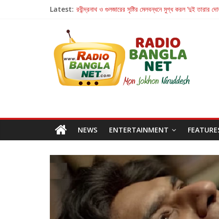
Latest:
রবীন্দ্রনাথ ও গুলজারের সৃষ্টির মেলবন্ধনে মুগ্ধ করল ‘দুই তারার দো
কলের গান থেকে রীলস্ — বাঙালির গান শোনার বিবর্তনের গল্প
জগন্নাথমঙ্গলম্ — বাংলায় প্রথমবার মঞ্চে এবার রথযাত্রার উদযা
Retribution: A Thought-Provoking Short Film 
হাওয়া বদলের টলিউডে ‘তুমি এলে তাই’
NEWS
ENTERTAINMENT
FEATURE