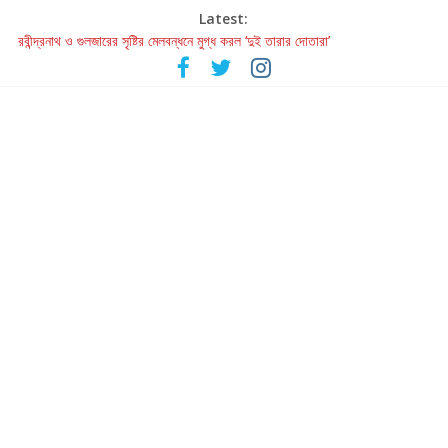
Latest:
রবীন্দ্রনাথ ও গুলজারের সৃষ্টির মেলবন্ধনে মুগ্ধ করল ‘দুই তারার দোতারা’
কলের গান থেকে রীলস্ — বাঙালির গান শোনার বিবর্তনের গল্প
জগন্নাথমঙ্গলম্ — বাংলায় প্রথমবার মঞ্চে এবার রথযাত্রার উদযাপন
Retribution: A Thought-Provoking Short Film That Challenges
Our Understanding of Justice
হাওয়া বদলের টলিউডে ‘তুমি এলে তাই’