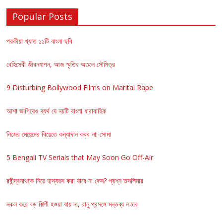
Popular Posts
পরকীয়া খ্যাত ১১টি বাংলা ছবি
বেহিসেবী জীবনযাপন, আজ স্মৃতির অতলে সৌমিত্র
9 Disturbing Bollywood Films on Marital Rape
আশা জাগিয়েও ব্যর্থ যে নয়টি বাংলা ধারাবাহিক
নিজের মেয়েদের বিয়েতে কন্যাদান করব না: সোমা
5 Bengali TV Serials that May Soon Go Off-Air
রবীন্দ্রনাথকে নিয়ে হাস্যরস করা যাবে না কেন? প্রশ্ন তসলিমার
নকল করে বড় শিল্পী হওয়া যায় না, রানু প্রসঙ্গে মন্তব্য লতার