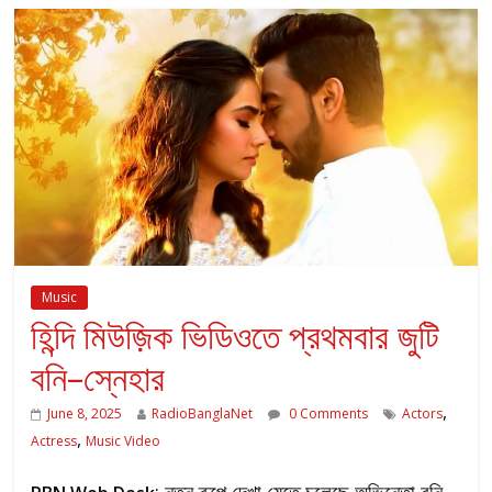
Music
হিন্দি মিউজ়িক ভিডিওতে প্রথমবার জুটি
বনি–স্নেহার
,
June 8, 2025
RadioBanglaNet
0 Comments
Actors
,
Actress
Music Video
: নতুন রূপে দেখা যেতে চলেছে অভিনেতা বনি