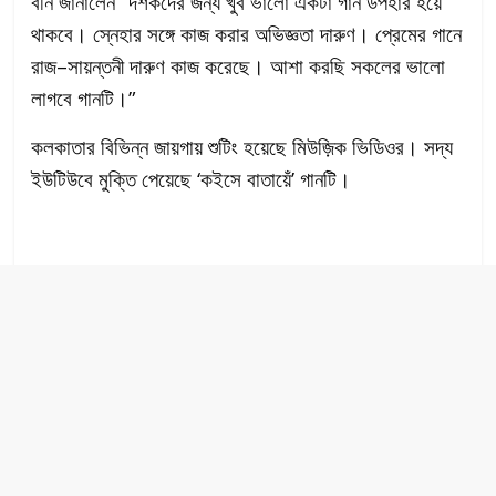
বনি জানালেন “দর্শকদের জন্য খুব ভালো একটা গান উপহার হয়ে
থাকবে। স্নেহার সঙ্গে কাজ করার অভিজ্ঞতা দারুণ। প্রেমের গানে
রাজ–সায়ন্তনী দারুণ কাজ করেছে। আশা করছি সকলের ভালো
লাগবে গানটি।”
কলকাতার বিভিন্ন জায়গায় শুটিং হয়েছে মিউজ়িক ভিডিওর। সদ্য
ইউটিউবে মুক্তি পেয়েছে ‘কইসে বাতায়েঁ’ গানটি।