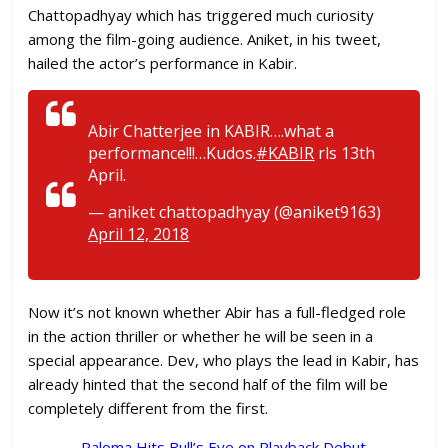
Chattopadhyay which has triggered much curiosity
among the film-going audience. Aniket, in his tweet,
hailed the actor’s performance in Kabir.
Abir Chatterjee in KABIR….what a
performance!!!…Kudos.
#KABIR
rls 13th
April.
— aniket chattopadhyay (@aniket9163)
April 12, 2018
Now it’s not known whether Abir has a full-fledged role
in the action thriller or whether he will be seen in a
special appearance. Dev, who plays the lead in Kabir, has
already hinted that the second half of the film will be
completely different from the first.
Paloma Hits Bull’s Eye on Playback Debut