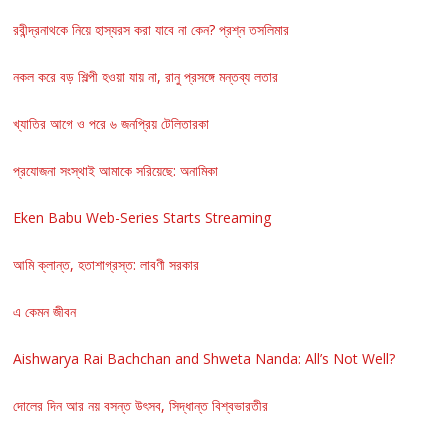
রবীন্দ্রনাথকে নিয়ে হাস্যরস করা যাবে না কেন? প্রশ্ন তসলিমার
নকল করে বড় শিল্পী হওয়া যায় না, রানু প্রসঙ্গে মন্তব্য লতার
খ্যাতির আগে ও পরে ৬ জনপ্রিয় টেলিতারকা
প্রযোজনা সংস্থাই আমাকে সরিয়েছে: অনামিকা
Eken Babu Web-Series Starts Streaming
আমি ক্লান্ত, হতাশাগ্রস্ত: লাবণী সরকার
এ কেমন জীবন
Aishwarya Rai Bachchan and Shweta Nanda: All’s Not Well?
দোলের দিন আর নয় বসন্ত উৎসব, সিদ্ধান্ত বিশ্বভারতীর