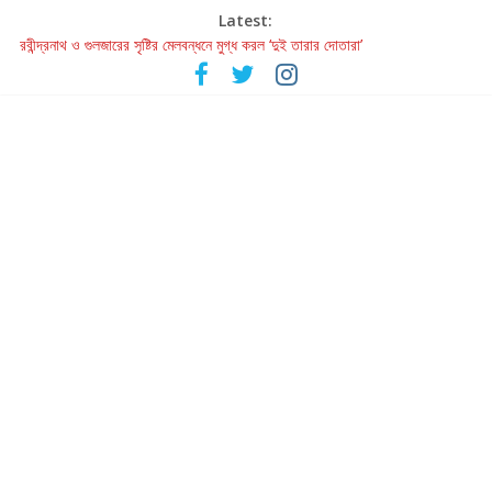
Latest:
রবীন্দ্রনাথ ও গুলজারের সৃষ্টির মেলবন্ধনে মুগ্ধ করল ‘দুই তারার দোতারা’
কলের গান থেকে রীলস্ — বাঙালির গান শোনার বিবর্তনের গল্প
জগন্নাথমঙ্গলম্ — বাংলায় প্রথমবার মঞ্চে এবার রথযাত্রার উদযাপন
Retribution: A Thought-Provoking Short Film That Challenges
Our Understanding of Justice
হাওয়া বদলের টলিউডে ‘তুমি এলে তাই’