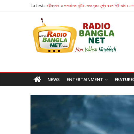
Latest:
রবীন্দ্রনাথ ও গুলজারের সৃষ্টির মেলবন্ধনে মুগ্ধ করল ‘দুই তারার দো
কলের গান থেকে রীলস্ — বাঙালির গান শোনার বিবর্তনের গল্প
জগন্নাথমঙ্গলম্ — বাংলায় প্রথমবার মঞ্চে এবার রথযাত্রার উদযা
Retribution: A Thought-Provoking Short Film 
হাওয়া বদলের টলিউডে ‘তুমি এলে তাই’
NEWS
ENTERTAINMENT
FEATURE