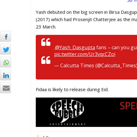
50 Y
Yash debuted on the big screen in Birsa Dasgup
(2017) which had Prosenjit Chatterjee as the mai
23 March.
.
@Yash_Dasgupta
fans – can you gu
pic.twitter.com/Ur3vqcCZoi
— Calcutta Times (@Calcutta_Times
Fidaa is likely to release during Eid.