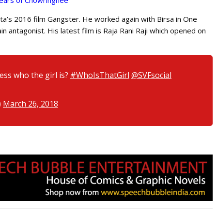
ears of Chowringhee
ta’s 2016 film Gangster. He worked again with Birsa in One
n antagonist. His latest film is Raja Rani Raji which opened on
ess who the girl is?
#WhoIsThatGirl
@SVFsocial
)
March 26, 2018