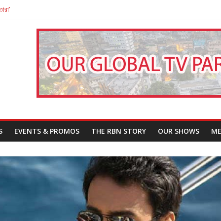
তারা’
পন
That Challenges Our Understanding of Justice
S
EVENTS & PROMOS
THE RBN STORY
OUR SHOWS
ME