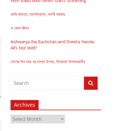
Eken Babu Web-Series Starts Streaming
আমি ক্লান্ত, হতাশাগ্রস্ত: লাবণী সরকার
এ কেমন জীবন
Aishwarya Rai Bachchan and Shweta Nanda:
All’s Not Well?
দোলের দিন আর নয় বসন্ত উৎসব, সিদ্ধান্ত বিশ্বভারতীর
Archives