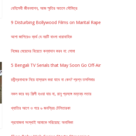
বেহিসেবী জীবনযাপন, আজ স্মৃতির অতলে সৌমিত্র
9 Disturbing Bollywood Films on Marital Rape
আশা জাগিয়েও ব্যর্থ যে নয়টি বাংলা ধারাবাহিক
নিজের মেয়েদের বিয়েতে কন্যাদান করব না: সোমা
5 Bengali TV Serials that May Soon Go Off-Air
রবীন্দ্রনাথকে নিয়ে হাস্যরস করা যাবে না কেন? প্রশ্ন তসলিমার
নকল করে বড় শিল্পী হওয়া যায় না, রানু প্রসঙ্গে মন্তব্য লতার
খ্যাতির আগে ও পরে ৬ জনপ্রিয় টেলিতারকা
প্রযোজনা সংস্থাই আমাকে সরিয়েছে: অনামিকা