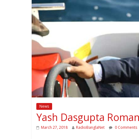
News
Yash Dasgupta Romanc
March 27, 2018
RadioBanglaNet
0 Comments