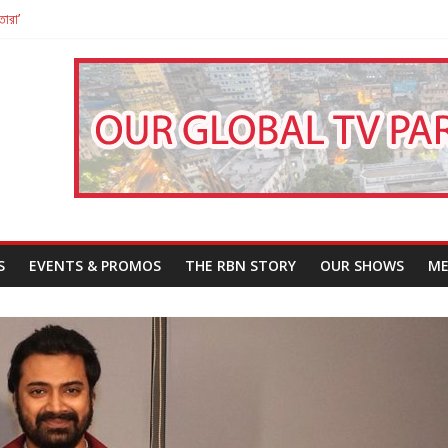
তারা’
পন
That Challenges Our Understanding of Justice
S
EVENTS & PROMOS
THE RBN STORY
OUR SHOWS
ME