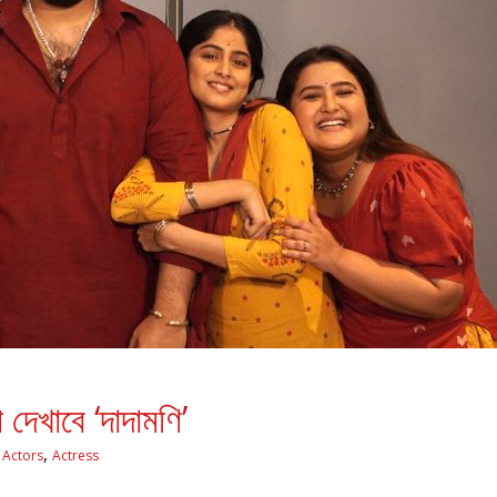
দেখাবে ‘দাদামণি’
,
Actors
Actress