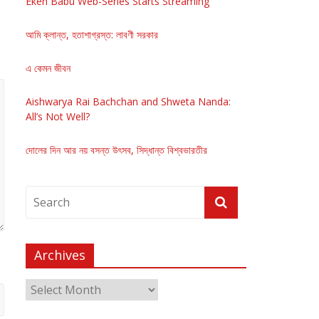
Eken Babu Web-Series Starts Streaming
আমি ক্লান্ত, হতাশাগ্রস্ত: লাবণী সরকার
এ কেমন জীবন
Aishwarya Rai Bachchan and Shweta Nanda:
All’s Not Well?
দোলের দিন আর নয় বসন্ত উৎসব, সিদ্ধান্ত বিশ্বভারতীর
Archives