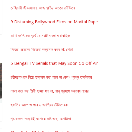
বেহিসেবী জীবনযাপন, আজ স্মৃতির অতলে সৌমিত্র
9 Disturbing Bollywood Films on Marital Rape
আশা জাগিয়েও ব্যর্থ যে নয়টি বাংলা ধারাবাহিক
নিজের মেয়েদের বিয়েতে কন্যাদান করব না: সোমা
5 Bengali TV Serials that May Soon Go Off-Air
রবীন্দ্রনাথকে নিয়ে হাস্যরস করা যাবে না কেন? প্রশ্ন তসলিমার
নকল করে বড় শিল্পী হওয়া যায় না, রানু প্রসঙ্গে মন্তব্য লতার
খ্যাতির আগে ও পরে ৬ জনপ্রিয় টেলিতারকা
প্রযোজনা সংস্থাই আমাকে সরিয়েছে: অনামিকা