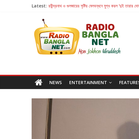
Latest:
রবীন্দ্রনাথ ও গুলজারের সৃষ্টির মেলবন্ধনে মুগ্ধ করল ‘দুই তারার দো
কলের গান থেকে রীলস্ — বাঙালির গান শোনার বিবর্তনের গল্প
জগন্নাথমঙ্গলম্ — বাংলায় প্রথমবার মঞ্চে এবার রথযাত্রার উদযা
Retribution: A Thought-Provoking Short Film 
হাওয়া বদলের টলিউডে ‘তুমি এলে তাই’
NEWS
ENTERTAINMENT
FEATURE