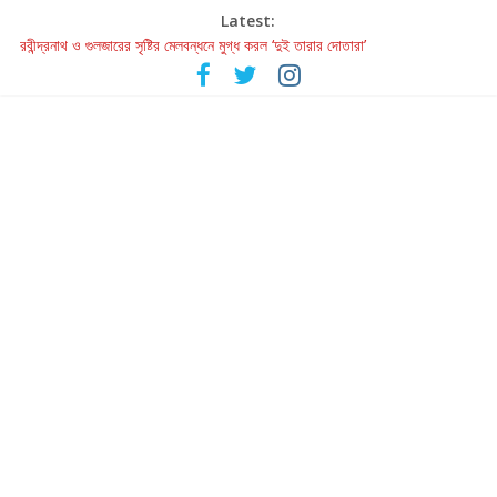
Latest:
রবীন্দ্রনাথ ও গুলজারের সৃষ্টির মেলবন্ধনে মুগ্ধ করল ‘দুই তারার দোতারা’
কলের গান থেকে রীলস্ — বাঙালির গান শোনার বিবর্তনের গল্প
জগন্নাথমঙ্গলম্ — বাংলায় প্রথমবার মঞ্চে এবার রথযাত্রার উদযাপন
Retribution: A Thought-Provoking Short Film That Challenges
Our Understanding of Justice
হাওয়া বদলের টলিউডে ‘তুমি এলে তাই’