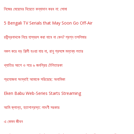
নিজের মেয়েদের বিয়েতে কন্যাদান করব না: সোমা
5 Bengali TV Serials that May Soon Go Off-Air
রবীন্দ্রনাথকে নিয়ে হাস্যরস করা যাবে না কেন? প্রশ্ন তসলিমার
নকল করে বড় শিল্পী হওয়া যায় না, রানু প্রসঙ্গে মন্তব্য লতার
খ্যাতির আগে ও পরে ৬ জনপ্রিয় টেলিতারকা
প্রযোজনা সংস্থাই আমাকে সরিয়েছে: অনামিকা
Eken Babu Web-Series Starts Streaming
আমি ক্লান্ত, হতাশাগ্রস্ত: লাবণী সরকার
এ কেমন জীবন