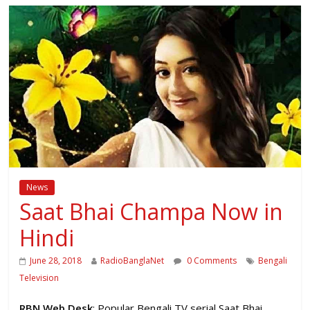
News
Saat Bhai Champa Now in
Hindi
June 28, 2018
RadioBanglaNet
0 Comments
Bengali
Television
RBN Web Desk
: Popular Bengali TV serial Saat Bhai