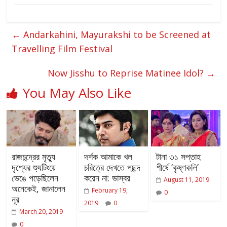
←
Andarkahini, Mayurakshi to be Screened at
Travelling Film Festival
Now Jisshu to Reprise Matinee Idol?
→
You May Also Like
রাজচন্দ্রের মৃত্যু
দর্শক আমাকে খল
টানা ৩১ সপ্তাহ
দৃশ্যের শ্যুটিংয়ে
চরিত্রে দেখতে পছন্দ
শীর্ষে ‘কৃষ্ণকলি’
ভেঙে পড়েছিলেন
করেন না: ভাস্বর
August 11, 2019
অনেকেই, জানালেন
February 19,
0
নূর
2019
0
March 20, 2019
0