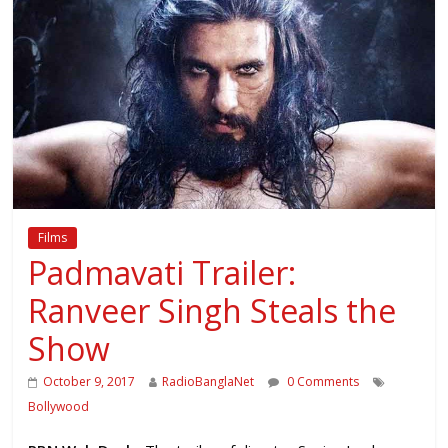
Films
Padmavati Trailer:
Ranveer Singh Steals the
Show
October 9, 2017
RadioBanglaNet
0 Comments
Bollywood