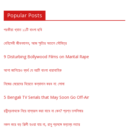
Popular Posts
পরকীয়া খ্যাত ১১টি বাংলা ছবি
বেহিসেবী জীবনযাপন, আজ স্মৃতির অতলে সৌমিত্র
9 Disturbing Bollywood Films on Marital Rape
আশা জাগিয়েও ব্যর্থ যে নয়টি বাংলা ধারাবাহিক
নিজের মেয়েদের বিয়েতে কন্যাদান করব না: সোমা
5 Bengali TV Serials that May Soon Go Off-Air
রবীন্দ্রনাথকে নিয়ে হাস্যরস করা যাবে না কেন? প্রশ্ন তসলিমার
নকল করে বড় শিল্পী হওয়া যায় না, রানু প্রসঙ্গে মন্তব্য লতার