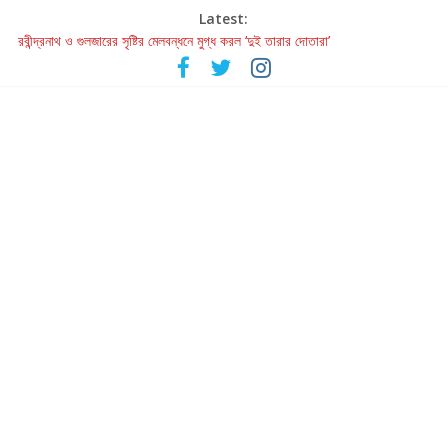
Latest:
রবীন্দ্রনাথ ও গুলজারের সৃষ্টির মেলবন্ধনে মুগ্ধ করল ‘দুই তারার দোতারা’
কলের গান থেকে রীলস্ — বাঙালির গান শোনার বিবর্তনের গল্প
জগন্নাথমঙ্গলম্ — বাংলায় প্রথমবার মঞ্চে এবার রথযাত্রার উদযাপন
Retribution: A Thought-Provoking Short Film That Challenges
Our Understanding of Justice
হাওয়া বদলের টলিউডে ‘তুমি এলে তাই’