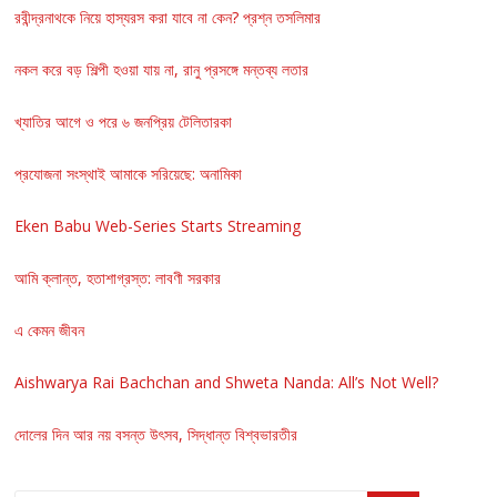
রবীন্দ্রনাথকে নিয়ে হাস্যরস করা যাবে না কেন? প্রশ্ন তসলিমার
নকল করে বড় শিল্পী হওয়া যায় না, রানু প্রসঙ্গে মন্তব্য লতার
খ্যাতির আগে ও পরে ৬ জনপ্রিয় টেলিতারকা
প্রযোজনা সংস্থাই আমাকে সরিয়েছে: অনামিকা
Eken Babu Web-Series Starts Streaming
আমি ক্লান্ত, হতাশাগ্রস্ত: লাবণী সরকার
এ কেমন জীবন
Aishwarya Rai Bachchan and Shweta Nanda: All’s Not Well?
দোলের দিন আর নয় বসন্ত উৎসব, সিদ্ধান্ত বিশ্বভারতীর