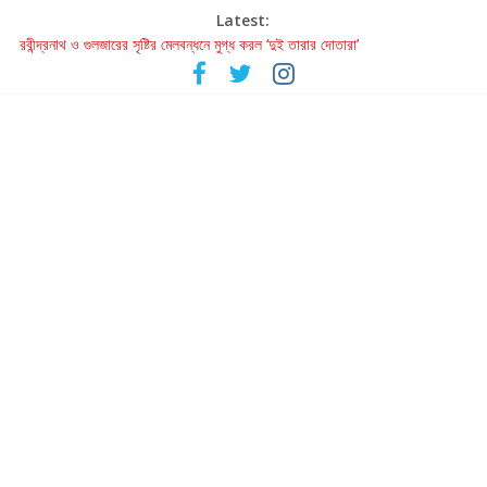
Latest:
রবীন্দ্রনাথ ও গুলজারের সৃষ্টির মেলবন্ধনে মুগ্ধ করল ‘দুই তারার দোতারা’
কলের গান থেকে রীলস্ — বাঙালির গান শোনার বিবর্তনের গল্প
জগন্নাথমঙ্গলম্ — বাংলায় প্রথমবার মঞ্চে এবার রথযাত্রার উদযাপন
Retribution: A Thought-Provoking Short Film That Challenges
Our Understanding of Justice
হাওয়া বদলের টলিউডে ‘তুমি এলে তাই’