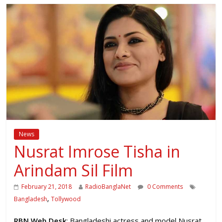
News
Nusrat Imrose Tisha in
Arindam Sil Film
February 21, 2018
RadioBanglaNet
0 Comments
,
Bangladesh
Tollywood
RBN Web Desk
: Bangladeshi actress and model Nusrat