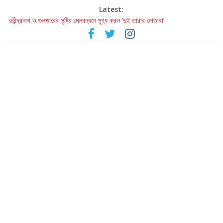
Latest:
রবীন্দ্রনাথ ও গুলজারের সৃষ্টির মেলবন্ধনে মুগ্ধ করল ‘দুই তারার দোতারা’
কলের গান থেকে রীলস্ — বাঙালির গান শোনার বিবর্তনের গল্প
জগন্নাথমঙ্গলম্ — বাংলায় প্রথমবার মঞ্চে এবার রথযাত্রার উদযাপন
Retribution: A Thought-Provoking Short Film That Challenges
Our Understanding of Justice
হাওয়া বদলের টলিউডে ‘তুমি এলে তাই’