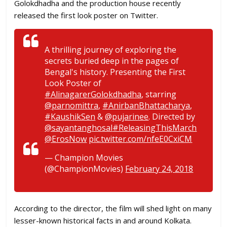
Golokdhadha and the production house recently
released the first look poster on Twitter.
A thrilling journey of exploring the
secrets buried deep in the pages of
Bengal's history. Presenting the First
Look Poster of
#AlinagarerGolokdhadha
, starring
@parnomittra
,
#AnirbanBhattacharya
,
#KaushikSen
&
@pujarinee
. Directed by
@sayantanghosal
#ReleasingThisMarch
@ErosNow
pic.twitter.com/nfeE0CxiCM
— Champion Movies
(@ChampionMovies)
February 24, 2018
According to the director, the film will shed light on many
lesser-known historical facts in and around Kolkata.