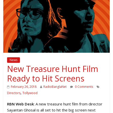
News
New Treasure Hunt Film
Ready to Hit Screens
February 26, 2018
RadioBanglaNet
0 Comments
,
Directors
Tollywood
RBN Web Desk
: A new treasure hunt film from director
Sayantan Ghosal is all set to hit the big screen next