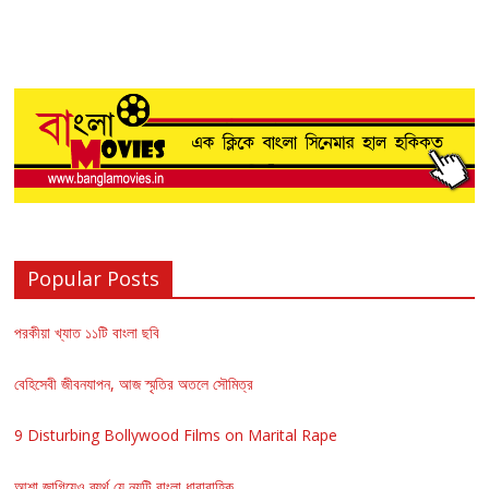
Popular Posts
পরকীয়া খ্যাত ১১টি বাংলা ছবি
বেহিসেবী জীবনযাপন, আজ স্মৃতির অতলে সৌমিত্র
9 Disturbing Bollywood Films on Marital Rape
আশা জাগিয়েও ব্যর্থ যে নয়টি বাংলা ধারাবাহিক