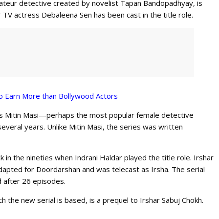
mateur detective created by novelist Tapan Bandopadhyay, is
 TV actress Debaleena Sen has been cast in the title role.
o Earn More than Bollywood Actors
s Mitin Masi—perhaps the most popular female detective
eral years. Unlike Mitin Masi, the series was written
n the nineties when Indrani Haldar played the title role. Irshar
adapted for Doordarshan and was telecast as Irsha. The serial
d after 26 episodes.
 the new serial is based, is a prequel to Irshar Sabuj Chokh.