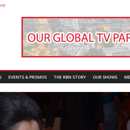
তারা’
পন
That Challenges Our Understanding of Justice
S
EVENTS & PROMOS
THE RBN STORY
OUR SHOWS
ME