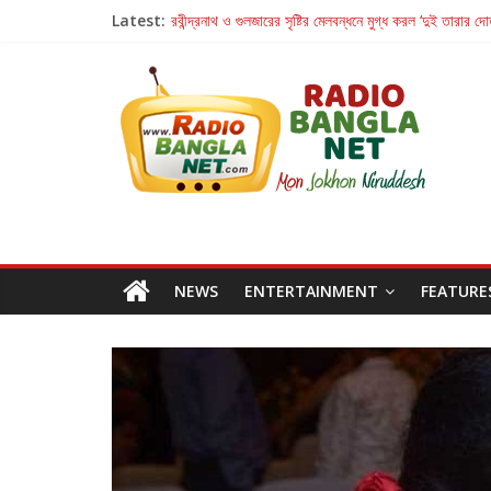
Latest:
রবীন্দ্রনাথ ও গুলজারের সৃষ্টির মেলবন্ধনে মুগ্ধ করল ‘দুই তারার দো
কলের গান থেকে রীলস্ — বাঙালির গান শোনার বিবর্তনের গল্প
জগন্নাথমঙ্গলম্ — বাংলায় প্রথমবার মঞ্চে এবার রথযাত্রার উদযা
Retribution: A Thought-Provoking Short Film 
হাওয়া বদলের টলিউডে ‘তুমি এলে তাই’
NEWS
ENTERTAINMENT
FEATURE