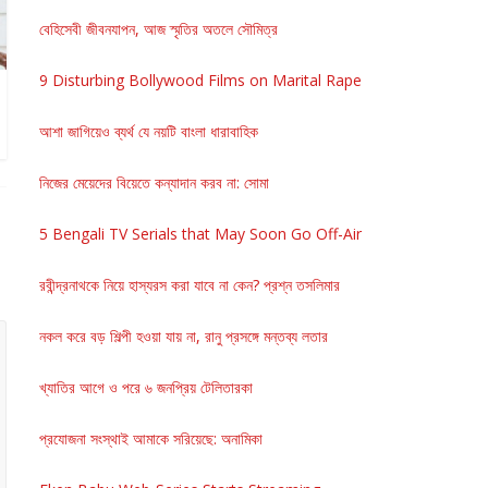
বেহিসেবী জীবনযাপন, আজ স্মৃতির অতলে সৌমিত্র
9 Disturbing Bollywood Films on Marital Rape
আশা জাগিয়েও ব্যর্থ যে নয়টি বাংলা ধারাবাহিক
নিজের মেয়েদের বিয়েতে কন্যাদান করব না: সোমা
5 Bengali TV Serials that May Soon Go Off-Air
রবীন্দ্রনাথকে নিয়ে হাস্যরস করা যাবে না কেন? প্রশ্ন তসলিমার
নকল করে বড় শিল্পী হওয়া যায় না, রানু প্রসঙ্গে মন্তব্য লতার
খ্যাতির আগে ও পরে ৬ জনপ্রিয় টেলিতারকা
প্রযোজনা সংস্থাই আমাকে সরিয়েছে: অনামিকা