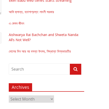
Eken Babu Web-Series Starts Streaming
আমি ক্লান্ত, হতাশাগ্রস্ত: লাবণী সরকার
এ কেমন জীবন
Aishwarya Rai Bachchan and Shweta Nanda:
All’s Not Well?
দোলের দিন আর নয় বসন্ত উৎসব, সিদ্ধান্ত বিশ্বভারতীর
Archives