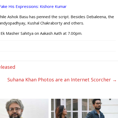
ake His Expressions: Kishore Kumar
 while Ashok Basu has penned the script. Besides Debaleena, the
andyopadhyay, Kushal Chakraborty and others.
s Ek Masher Sahitya on Aakash Aath at 7.00pm.
eleased
Suhana Khan Photos are an Internet Scorcher
→