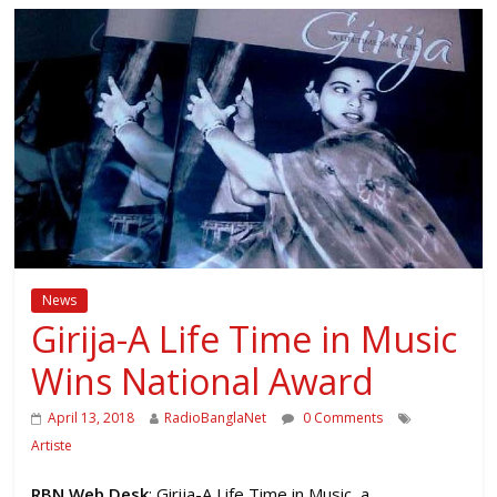
News
Girija-A Life Time in Music
Wins National Award
April 13, 2018
RadioBanglaNet
0 Comments
Artiste
RBN Web Desk
: Girija-A Life Time in Music, a