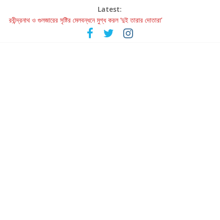
Latest:
রবীন্দ্রনাথ ও গুলজারের সৃষ্টির মেলবন্ধনে মুগ্ধ করল ‘দুই তারার দোতারা’
কলের গান থেকে রীলস্ — বাঙালির গান শোনার বিবর্তনের গল্প
জগন্নাথমঙ্গলম্ — বাংলায় প্রথমবার মঞ্চে এবার রথযাত্রার উদযাপন
Retribution: A Thought-Provoking Short Film That Challenges
Our Understanding of Justice
হাওয়া বদলের টলিউডে ‘তুমি এলে তাই’