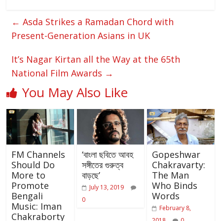
←
Asda Strikes a Ramadan Chord with
Present-Generation Asians in UK
It’s Nagar Kirtan all the Way at the 65th
National Film Awards
→
You May Also Like
FM Channels
‘বাংলা ছবিতে আবহ
Gopeshwar
Should Do
সঙ্গীতের গুরুত্ব
Chakravarty:
More to
বাড়ছে’
The Man
Promote
Who Binds
July 13, 2019
Bengali
Words
0
Music: Iman
February 8,
Chakraborty
2018
0