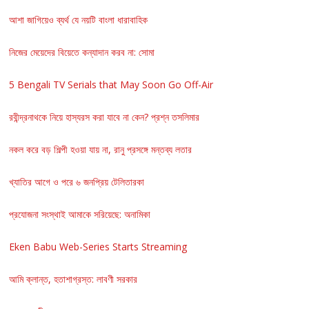
আশা জাগিয়েও ব্যর্থ যে নয়টি বাংলা ধারাবাহিক
নিজের মেয়েদের বিয়েতে কন্যাদান করব না: সোমা
5 Bengali TV Serials that May Soon Go Off-Air
রবীন্দ্রনাথকে নিয়ে হাস্যরস করা যাবে না কেন? প্রশ্ন তসলিমার
নকল করে বড় শিল্পী হওয়া যায় না, রানু প্রসঙ্গে মন্তব্য লতার
খ্যাতির আগে ও পরে ৬ জনপ্রিয় টেলিতারকা
প্রযোজনা সংস্থাই আমাকে সরিয়েছে: অনামিকা
Eken Babu Web-Series Starts Streaming
আমি ক্লান্ত, হতাশাগ্রস্ত: লাবণী সরকার