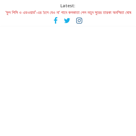
Latest:
‘ফুল পিসি ও এডওয়ার্ড’-এর ‘চলে যেও না’ গানে কলকাতা পেল নতুন সুরের তারকা অনস্মিতা ঘোষ
রবীন্দ্রনাথ ও গুলজারের সৃষ্টির মেলবন্ধনে মুগ্ধ করল ‘দুই তারার দোতারা’
কলের গান থেকে রীলস্ — বাঙালির গান শোনার বিবর্তনের গল্প
জগন্নাথমঙ্গলম্ — বাংলায় প্রথমবার মঞ্চে এবার রথযাত্রার উদযাপন
Retribution: A Thought-Provoking Short Film That Challenges
Our Understanding of Justice