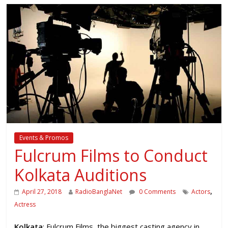
Events & Promos
Fulcrum Films to Conduct
Kolkata Auditions
,
April 27, 2018
RadioBanglaNet
0 Comments
Actors
Actress
Kolkata
: Fulcrum Films, the biggest casting agency in