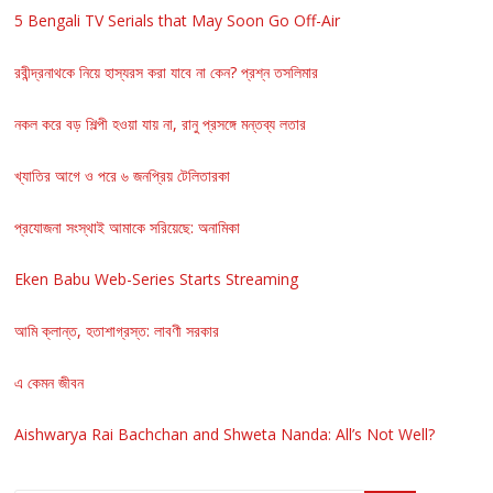
5 Bengali TV Serials that May Soon Go Off-Air
রবীন্দ্রনাথকে নিয়ে হাস্যরস করা যাবে না কেন? প্রশ্ন তসলিমার
নকল করে বড় শিল্পী হওয়া যায় না, রানু প্রসঙ্গে মন্তব্য লতার
খ্যাতির আগে ও পরে ৬ জনপ্রিয় টেলিতারকা
প্রযোজনা সংস্থাই আমাকে সরিয়েছে: অনামিকা
Eken Babu Web-Series Starts Streaming
আমি ক্লান্ত, হতাশাগ্রস্ত: লাবণী সরকার
এ কেমন জীবন
Aishwarya Rai Bachchan and Shweta Nanda: All’s Not Well?