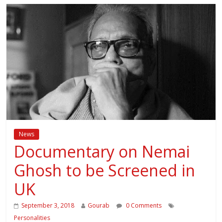
News
Documentary on Nemai
Ghosh to be Screened in
UK
September 3, 2018
Gourab
0 Comments
Personalities