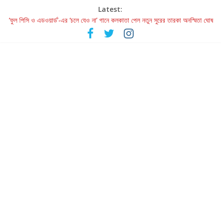
Latest:
‘ফুল পিসি ও এডওয়ার্ড’-এর ‘চলে যেও না’ গানে কলকাতা পেল নতুন সুরের তারকা অনস্মিতা ঘোষ
রবীন্দ্রনাথ ও গুলজারের সৃষ্টির মেলবন্ধনে মুগ্ধ করল ‘দুই তারার দোতারা’
কলের গান থেকে রীলস্ — বাঙালির গান শোনার বিবর্তনের গল্প
জগন্নাথমঙ্গলম্ — বাংলায় প্রথমবার মঞ্চে এবার রথযাত্রার উদযাপন
Retribution: A Thought-Provoking Short Film That Challenges
Our Understanding of Justice