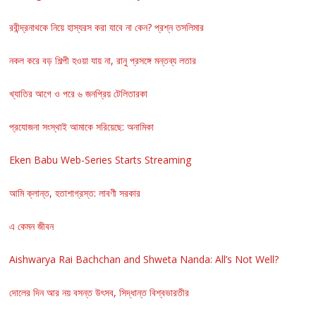
রবীন্দ্রনাথকে নিয়ে হাস্যরস করা যাবে না কেন? প্রশ্ন তসলিমার
নকল করে বড় শিল্পী হওয়া যায় না, রানু প্রসঙ্গে মন্তব্য লতার
খ্যাতির আগে ও পরে ৬ জনপ্রিয় টেলিতারকা
প্রযোজনা সংস্থাই আমাকে সরিয়েছে: অনামিকা
Eken Babu Web-Series Starts Streaming
আমি ক্লান্ত, হতাশাগ্রস্ত: লাবণী সরকার
এ কেমন জীবন
Aishwarya Rai Bachchan and Shweta Nanda: All’s Not Well?
দোলের দিন আর নয় বসন্ত উৎসব, সিদ্ধান্ত বিশ্বভারতীর