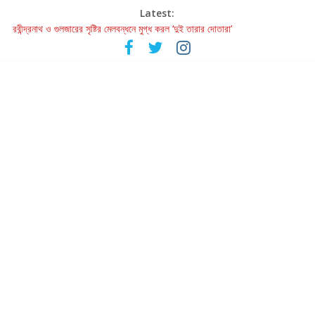
Latest:
রবীন্দ্রনাথ ও গুলজারের সৃষ্টির মেলবন্ধনে মুগ্ধ করল ‘দুই তারার দোতারা’
কলের গান থেকে রীলস্ — বাঙালির গান শোনার বিবর্তনের গল্প
জগন্নাথমঙ্গলম্ — বাংলায় প্রথমবার মঞ্চে এবার রথযাত্রার উদযাপন
Retribution: A Thought-Provoking Short Film That Challenges
Our Understanding of Justice
হাওয়া বদলের টলিউডে ‘তুমি এলে তাই’