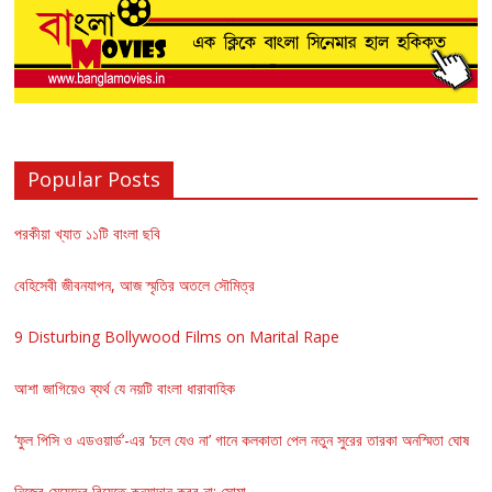
Popular Posts
পরকীয়া খ্যাত ১১টি বাংলা ছবি
বেহিসেবী জীবনযাপন, আজ স্মৃতির অতলে সৌমিত্র
9 Disturbing Bollywood Films on Marital Rape
আশা জাগিয়েও ব্যর্থ যে নয়টি বাংলা ধারাবাহিক
‘ফুল পিসি ও এডওয়ার্ড’-এর ‘চলে যেও না’ গানে কলকাতা পেল নতুন সুরের তারকা অনস্মিতা ঘোষ
নিজের মেয়েদের বিয়েতে কন্যাদান করব না: সোমা