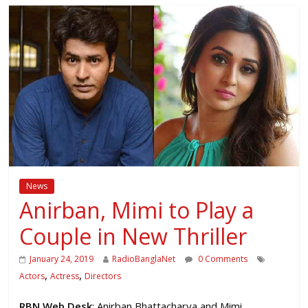
News
Anirban, Mimi to Play a
Couple in New Thriller
January 24, 2019
RadioBanglaNet
0 Comments
,
,
Actors
Actress
Directors
RBN Web Desk
: Anirban Bhattacharya and Mimi