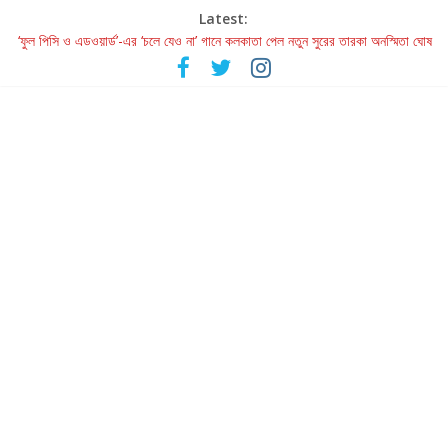
Latest:
‘ফুল পিসি ও এডওয়ার্ড’-এর ‘চলে যেও না’ গানে কলকাতা পেল নতুন সুরের তারকা অনস্মিতা ঘোষ
রবীন্দ্রনাথ ও গুলজারের সৃষ্টির মেলবন্ধনে মুগ্ধ করল ‘দুই তারার দোতারা’
কলের গান থেকে রীলস্ — বাঙালির গান শোনার বিবর্তনের গল্প
জগন্নাথমঙ্গলম্ — বাংলায় প্রথমবার মঞ্চে এবার রথযাত্রার উদযাপন
Retribution: A Thought-Provoking Short Film That Challenges
Our Understanding of Justice