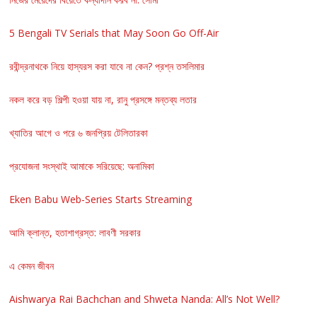
5 Bengali TV Serials that May Soon Go Off-Air
রবীন্দ্রনাথকে নিয়ে হাস্যরস করা যাবে না কেন? প্রশ্ন তসলিমার
নকল করে বড় শিল্পী হওয়া যায় না, রানু প্রসঙ্গে মন্তব্য লতার
খ্যাতির আগে ও পরে ৬ জনপ্রিয় টেলিতারকা
প্রযোজনা সংস্থাই আমাকে সরিয়েছে: অনামিকা
Eken Babu Web-Series Starts Streaming
আমি ক্লান্ত, হতাশাগ্রস্ত: লাবণী সরকার
এ কেমন জীবন
Aishwarya Rai Bachchan and Shweta Nanda: All’s Not Well?