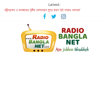
Latest:
রবীন্দ্রনাথ ও গুলজারের সৃষ্টির মেলবন্ধনে মুগ্ধ করল ‘দুই তারার দোতারা’
কলের গান থেকে রীলস্ — বাঙালির গান শোনার বিবর্তনের গল্প
জগন্নাথমঙ্গলম্ — বাংলায় প্রথমবার মঞ্চে এবার রথযাত্রার উদযাপন
Retribution: A Thought-Provoking Short Film That Challenges
Our Understanding of Justice
হাওয়া বদলের টলিউডে ‘তুমি এলে তাই’