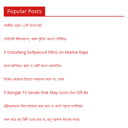
Popular Posts
পরকীয়া খ্যাত ১১টি বাংলা ছবি
বেহিসেবী জীবনযাপন, আজ স্মৃতির অতলে সৌমিত্র
9 Disturbing Bollywood Films on Marital Rape
আশা জাগিয়েও ব্যর্থ যে নয়টি বাংলা ধারাবাহিক
নিজের মেয়েদের বিয়েতে কন্যাদান করব না: সোমা
5 Bengali TV Serials that May Soon Go Off-Air
রবীন্দ্রনাথকে নিয়ে হাস্যরস করা যাবে না কেন? প্রশ্ন তসলিমার
নকল করে বড় শিল্পী হওয়া যায় না, রানু প্রসঙ্গে মন্তব্য লতার