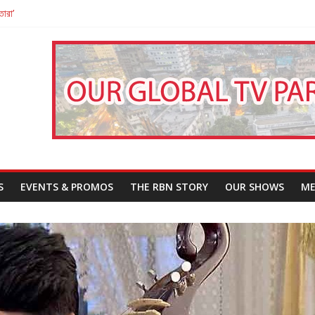
তারা’
পন
That Challenges Our Understanding of Justice
S
EVENTS & PROMOS
THE RBN STORY
OUR SHOWS
ME