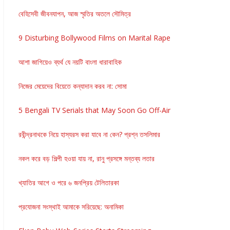
বেহিসেবী জীবনযাপন, আজ স্মৃতির অতলে সৌমিত্র
9 Disturbing Bollywood Films on Marital Rape
আশা জাগিয়েও ব্যর্থ যে নয়টি বাংলা ধারাবাহিক
নিজের মেয়েদের বিয়েতে কন্যাদান করব না: সোমা
5 Bengali TV Serials that May Soon Go Off-Air
রবীন্দ্রনাথকে নিয়ে হাস্যরস করা যাবে না কেন? প্রশ্ন তসলিমার
নকল করে বড় শিল্পী হওয়া যায় না, রানু প্রসঙ্গে মন্তব্য লতার
খ্যাতির আগে ও পরে ৬ জনপ্রিয় টেলিতারকা
প্রযোজনা সংস্থাই আমাকে সরিয়েছে: অনামিকা