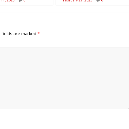
 11, 2023
0
February 21, 2025
0
 fields are marked
*