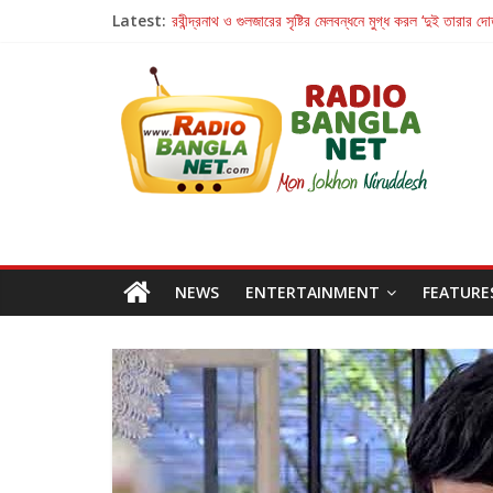
Latest:
রবীন্দ্রনাথ ও গুলজারের সৃষ্টির মেলবন্ধনে মুগ্ধ করল ‘দুই তারার দো
কলের গান থেকে রীলস্ — বাঙালির গান শোনার বিবর্তনের গল্প
জগন্নাথমঙ্গলম্ — বাংলায় প্রথমবার মঞ্চে এবার রথযাত্রার উদযা
Retribution: A Thought-Provoking Short Film 
হাওয়া বদলের টলিউডে ‘তুমি এলে তাই’
NEWS
ENTERTAINMENT
FEATURE