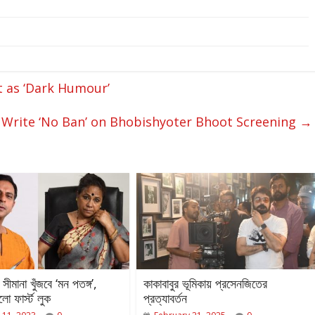
t as ‘Dark Humour’
y Write ‘No Ban’ on Bhobishyoter Bhoot Screening
→
ার সীমানা খুঁজবে ‘মন পতঙ্গ’,
কাকাবাবুর ভূমিকায় প্রসেনজিতের
ো ফার্স্ট লুক
প্রত্যাবর্তন