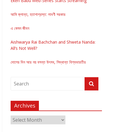
Eken Babu Web-Series Starts Streaming
আমি ক্লান্ত, হতাশাগ্রস্ত: লাবণী সরকার
এ কেমন জীবন
Aishwarya Rai Bachchan and Shweta Nanda:
All’s Not Well?
দোলের দিন আর নয় বসন্ত উৎসব, সিদ্ধান্ত বিশ্বভারতীর
Archives