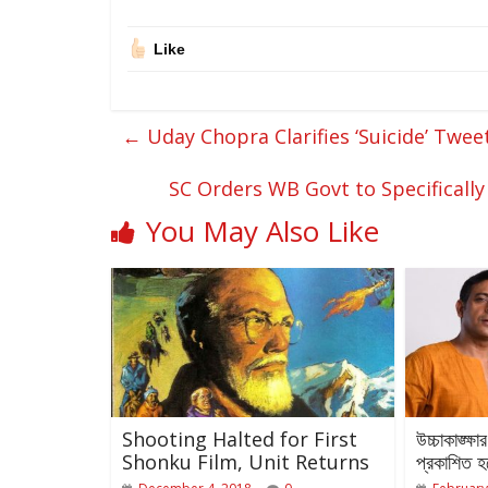
Like
←
Uday Chopra Clarifies ‘Suicide’ Twee
SC Orders WB Govt to Specificall
You May Also Like
Shooting Halted for First
উচ্চাকাঙ্ক্ষ
Shonku Film, Unit Returns
প্রকাশিত হল