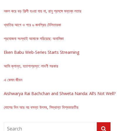
নকল করে বড় শিল্পী হওয়া যায় না, রানু প্রসঙ্গে মন্তব্য লতার
খ্যাতির আগে ও পরে ৬ জনপ্রিয় টেলিতারকা
প্রযোজনা সংস্থাই আমাকে সরিয়েছে: অনামিকা
Eken Babu Web-Series Starts Streaming
আমি ক্লান্ত, হতাশাগ্রস্ত: লাবণী সরকার
এ কেমন জীবন
Aishwarya Rai Bachchan and Shweta Nanda: All’s Not Well?
দোলের দিন আর নয় বসন্ত উৎসব, সিদ্ধান্ত বিশ্বভারতীর