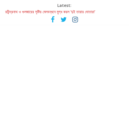
Latest:
রবীন্দ্রনাথ ও গুলজারের সৃষ্টির মেলবন্ধনে মুগ্ধ করল ‘দুই তারার দোতারা’
কলের গান থেকে রীলস্ — বাঙালির গান শোনার বিবর্তনের গল্প
জগন্নাথমঙ্গলম্ — বাংলায় প্রথমবার মঞ্চে এবার রথযাত্রার উদযাপন
Retribution: A Thought-Provoking Short Film That Challenges
Our Understanding of Justice
হাওয়া বদলের টলিউডে ‘তুমি এলে তাই’