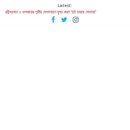
Latest:
রবীন্দ্রনাথ ও গুলজারের সৃষ্টির মেলবন্ধনে মুগ্ধ করল ‘দুই তারার দোতারা’
কলের গান থেকে রীলস্ — বাঙালির গান শোনার বিবর্তনের গল্প
জগন্নাথমঙ্গলম্ — বাংলায় প্রথমবার মঞ্চে এবার রথযাত্রার উদযাপন
Retribution: A Thought-Provoking Short Film That Challenges
Our Understanding of Justice
হাওয়া বদলের টলিউডে ‘তুমি এলে তাই’