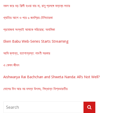
নকল করে বড় শিল্পী হওয়া যায় না, রানু প্রসঙ্গে মন্তব্য লতার
খ্যাতির আগে ও পরে ৬ জনপ্রিয় টেলিতারকা
প্রযোজনা সংস্থাই আমাকে সরিয়েছে: অনামিকা
Eken Babu Web-Series Starts Streaming
আমি ক্লান্ত, হতাশাগ্রস্ত: লাবণী সরকার
এ কেমন জীবন
Aishwarya Rai Bachchan and Shweta Nanda: All’s Not Well?
দোলের দিন আর নয় বসন্ত উৎসব, সিদ্ধান্ত বিশ্বভারতীর