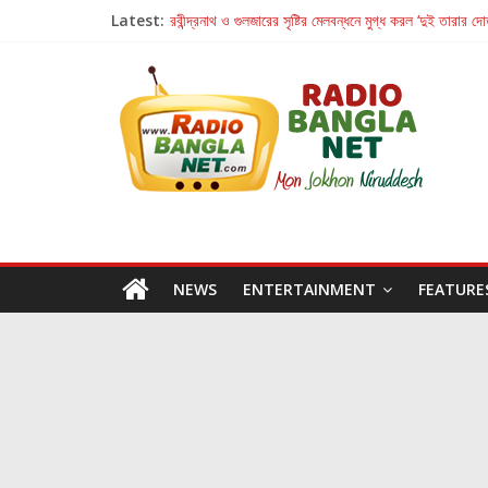
Latest:
রবীন্দ্রনাথ ও গুলজারের সৃষ্টির মেলবন্ধনে মুগ্ধ করল ‘দুই তারার দো
কলের গান থেকে রীলস্ — বাঙালির গান শোনার বিবর্তনের গল্প
জগন্নাথমঙ্গলম্ — বাংলায় প্রথমবার মঞ্চে এবার রথযাত্রার উদযা
Retribution: A Thought-Provoking Short Film 
হাওয়া বদলের টলিউডে ‘তুমি এলে তাই’
NEWS
ENTERTAINMENT
FEATURE