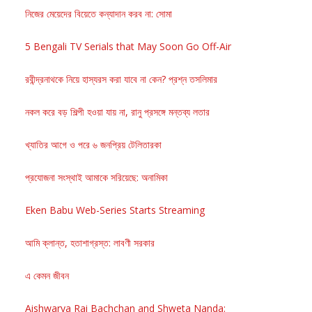
নিজের মেয়েদের বিয়েতে কন্যাদান করব না: সোমা
5 Bengali TV Serials that May Soon Go Off-Air
রবীন্দ্রনাথকে নিয়ে হাস্যরস করা যাবে না কেন? প্রশ্ন তসলিমার
নকল করে বড় শিল্পী হওয়া যায় না, রানু প্রসঙ্গে মন্তব্য লতার
খ্যাতির আগে ও পরে ৬ জনপ্রিয় টেলিতারকা
প্রযোজনা সংস্থাই আমাকে সরিয়েছে: অনামিকা
Eken Babu Web-Series Starts Streaming
আমি ক্লান্ত, হতাশাগ্রস্ত: লাবণী সরকার
এ কেমন জীবন
Aishwarya Rai Bachchan and Shweta Nanda: