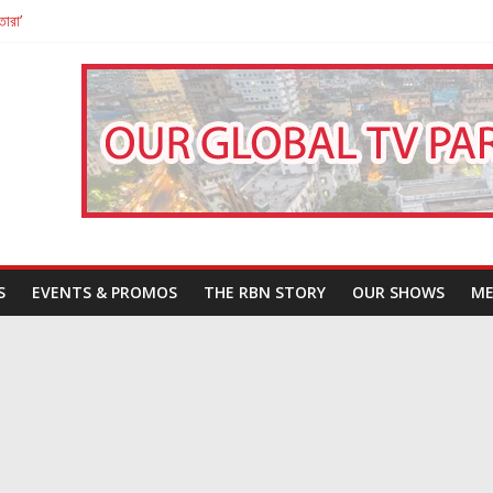
তারা’
পন
That Challenges Our Understanding of Justice
S
EVENTS & PROMOS
THE RBN STORY
OUR SHOWS
ME