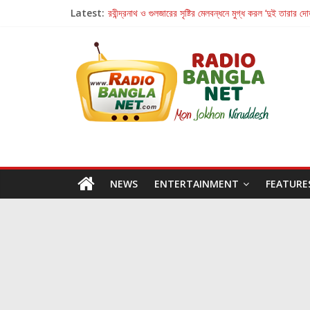
Latest:
রবীন্দ্রনাথ ও গুলজারের সৃষ্টির মেলবন্ধনে মুগ্ধ করল ‘দুই তারার দো
কলের গান থেকে রীলস্ — বাঙালির গান শোনার বিবর্তনের গল্প
জগন্নাথমঙ্গলম্ — বাংলায় প্রথমবার মঞ্চে এবার রথযাত্রার উদযা
Retribution: A Thought-Provoking Short Film 
হাওয়া বদলের টলিউডে ‘তুমি এলে তাই’
NEWS
ENTERTAINMENT
FEATURE