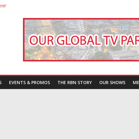
তারা’
পন
That Challenges Our Understanding of Justice
S
EVENTS & PROMOS
THE RBN STORY
OUR SHOWS
ME