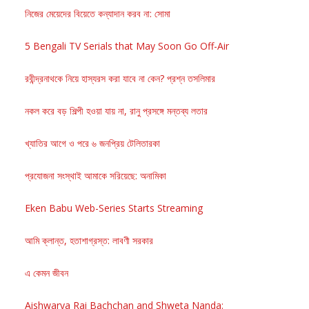
নিজের মেয়েদের বিয়েতে কন্যাদান করব না: সোমা
5 Bengali TV Serials that May Soon Go Off-Air
রবীন্দ্রনাথকে নিয়ে হাস্যরস করা যাবে না কেন? প্রশ্ন তসলিমার
নকল করে বড় শিল্পী হওয়া যায় না, রানু প্রসঙ্গে মন্তব্য লতার
খ্যাতির আগে ও পরে ৬ জনপ্রিয় টেলিতারকা
প্রযোজনা সংস্থাই আমাকে সরিয়েছে: অনামিকা
Eken Babu Web-Series Starts Streaming
আমি ক্লান্ত, হতাশাগ্রস্ত: লাবণী সরকার
এ কেমন জীবন
Aishwarya Rai Bachchan and Shweta Nanda: