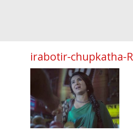
irabotir-chupkatha-