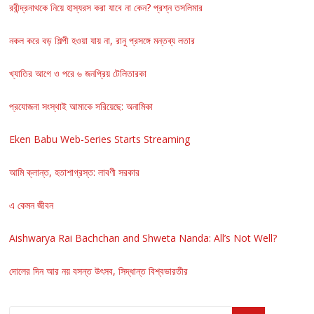
রবীন্দ্রনাথকে নিয়ে হাস্যরস করা যাবে না কেন? প্রশ্ন তসলিমার
নকল করে বড় শিল্পী হওয়া যায় না, রানু প্রসঙ্গে মন্তব্য লতার
খ্যাতির আগে ও পরে ৬ জনপ্রিয় টেলিতারকা
প্রযোজনা সংস্থাই আমাকে সরিয়েছে: অনামিকা
Eken Babu Web-Series Starts Streaming
আমি ক্লান্ত, হতাশাগ্রস্ত: লাবণী সরকার
এ কেমন জীবন
Aishwarya Rai Bachchan and Shweta Nanda: All’s Not Well?
দোলের দিন আর নয় বসন্ত উৎসব, সিদ্ধান্ত বিশ্বভারতীর