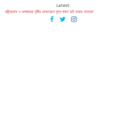
Latest:
রবীন্দ্রনাথ ও গুলজারের সৃষ্টির মেলবন্ধনে মুগ্ধ করল ‘দুই তারার দোতারা’
কলের গান থেকে রীলস্ — বাঙালির গান শোনার বিবর্তনের গল্প
জগন্নাথমঙ্গলম্ — বাংলায় প্রথমবার মঞ্চে এবার রথযাত্রার উদযাপন
Retribution: A Thought-Provoking Short Film That Challenges
Our Understanding of Justice
হাওয়া বদলের টলিউডে ‘তুমি এলে তাই’