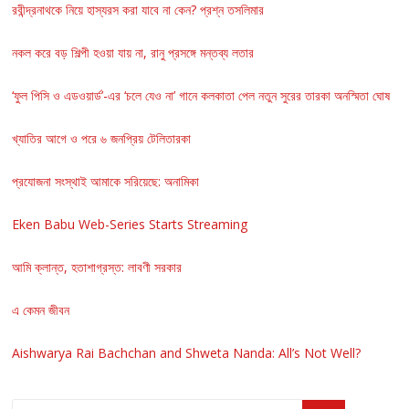
রবীন্দ্রনাথকে নিয়ে হাস্যরস করা যাবে না কেন? প্রশ্ন তসলিমার
নকল করে বড় শিল্পী হওয়া যায় না, রানু প্রসঙ্গে মন্তব্য লতার
‘ফুল পিসি ও এডওয়ার্ড’-এর ‘চলে যেও না’ গানে কলকাতা পেল নতুন সুরের তারকা অনস্মিতা ঘোষ
খ্যাতির আগে ও পরে ৬ জনপ্রিয় টেলিতারকা
প্রযোজনা সংস্থাই আমাকে সরিয়েছে: অনামিকা
Eken Babu Web-Series Starts Streaming
আমি ক্লান্ত, হতাশাগ্রস্ত: লাবণী সরকার
এ কেমন জীবন
Aishwarya Rai Bachchan and Shweta Nanda: All’s Not Well?