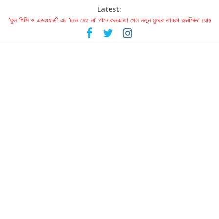
Latest:
‘ফুল পিসি ও এডওয়ার্ড’-এর ‘চলে যেও না’ গানে কলকাতা পেল নতুন সুরের তারকা অনস্মিতা ঘোষ
রবীন্দ্রনাথ ও গুলজারের সৃষ্টির মেলবন্ধনে মুগ্ধ করল ‘দুই তারার দোতারা’
কলের গান থেকে রীলস্ — বাঙালির গান শোনার বিবর্তনের গল্প
জগন্নাথমঙ্গলম্ — বাংলায় প্রথমবার মঞ্চে এবার রথযাত্রার উদযাপন
Retribution: A Thought-Provoking Short Film That Challenges
Our Understanding of Justice