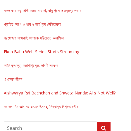
নকল করে বড় শিল্পী হওয়া যায় না, রানু প্রসঙ্গে মন্তব্য লতার
খ্যাতির আগে ও পরে ৬ জনপ্রিয় টেলিতারকা
প্রযোজনা সংস্থাই আমাকে সরিয়েছে: অনামিকা
Eken Babu Web-Series Starts Streaming
আমি ক্লান্ত, হতাশাগ্রস্ত: লাবণী সরকার
এ কেমন জীবন
Aishwarya Rai Bachchan and Shweta Nanda: All’s Not Well?
দোলের দিন আর নয় বসন্ত উৎসব, সিদ্ধান্ত বিশ্বভারতীর