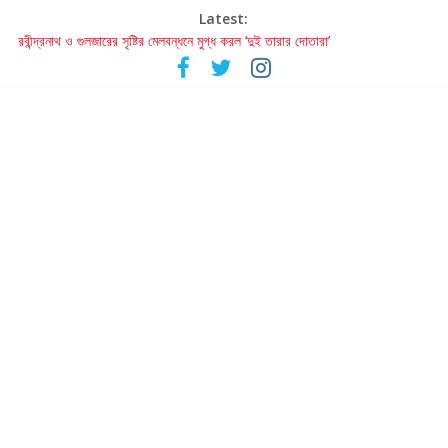
Latest:
রবীন্দ্রনাথ ও গুলজারের সৃষ্টির মেলবন্ধনে মুগ্ধ করল ‘দুই তারার দোতারা’
কলের গান থেকে রীলস্ — বাঙালির গান শোনার বিবর্তনের গল্প
জগন্নাথমঙ্গলম্ — বাংলায় প্রথমবার মঞ্চে এবার রথযাত্রার উদযাপন
Retribution: A Thought-Provoking Short Film That Challenges
Our Understanding of Justice
হাওয়া বদলের টলিউডে ‘তুমি এলে তাই’