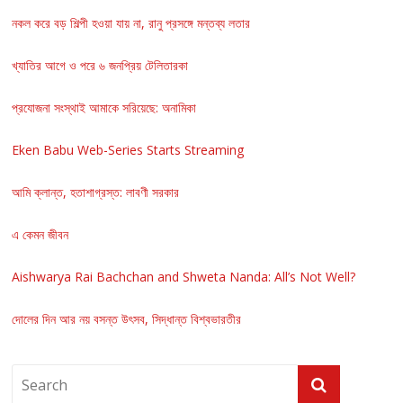
নকল করে বড় শিল্পী হওয়া যায় না, রানু প্রসঙ্গে মন্তব্য লতার
খ্যাতির আগে ও পরে ৬ জনপ্রিয় টেলিতারকা
প্রযোজনা সংস্থাই আমাকে সরিয়েছে: অনামিকা
Eken Babu Web-Series Starts Streaming
আমি ক্লান্ত, হতাশাগ্রস্ত: লাবণী সরকার
এ কেমন জীবন
Aishwarya Rai Bachchan and Shweta Nanda: All’s Not Well?
দোলের দিন আর নয় বসন্ত উৎসব, সিদ্ধান্ত বিশ্বভারতীর