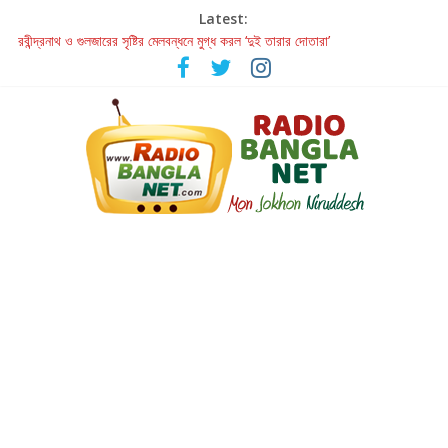
Latest:
হাওয়া বদলের টলিউডে ‘তুমি এলে তাই’
রবীন্দ্রনাথ ও গুলজারের সৃষ্টির মেলবন্ধনে মুগ্ধ করল ‘দুই তারার দোতারা’
কলের গান থেকে রীলস্ — বাঙালির গান শোনার বিবর্তনের গল্প
জগন্নাথমঙ্গলম্ — বাংলায় প্রথমবার মঞ্চে এবার রথযাত্রার উদযাপন
Retribution: A Thought-Provoking Short Film That Challenges
Our Understanding of Justice