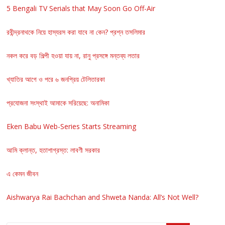
5 Bengali TV Serials that May Soon Go Off-Air
রবীন্দ্রনাথকে নিয়ে হাস্যরস করা যাবে না কেন? প্রশ্ন তসলিমার
নকল করে বড় শিল্পী হওয়া যায় না, রানু প্রসঙ্গে মন্তব্য লতার
খ্যাতির আগে ও পরে ৬ জনপ্রিয় টেলিতারকা
প্রযোজনা সংস্থাই আমাকে সরিয়েছে: অনামিকা
Eken Babu Web-Series Starts Streaming
আমি ক্লান্ত, হতাশাগ্রস্ত: লাবণী সরকার
এ কেমন জীবন
Aishwarya Rai Bachchan and Shweta Nanda: All’s Not Well?