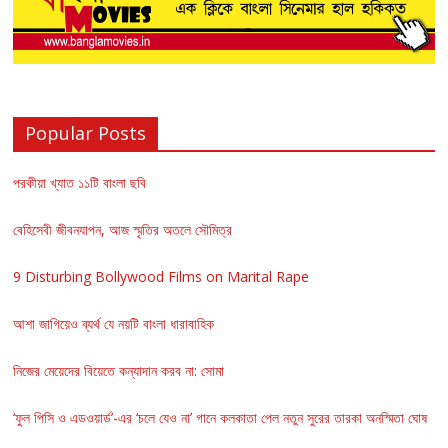
Popular Posts
পরকীয়া খ্যাত ১১টি বাংলা ছবি
বেহিসেবী জীবনযাপন, আজ স্মৃতির অতলে সৌমিত্র
9 Disturbing Bollywood Films on Marital Rape
আশা জাগিয়েও ব্যর্থ যে নয়টি বাংলা ধারাবাহিক
নিজের মেয়েদের বিয়েতে কন্যাদান করব না: সোমা
‘ফুল পিসি ও এডওয়ার্ড’-এর ‘চলে যেও না’ গানে কলকাতা পেল নতুন সুরের তারকা অনস্মিতা ঘোষ