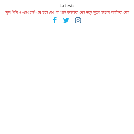
Latest:
‘ফুল পিসি ও এডওয়ার্ড’-এর ‘চলে যেও না’ গানে কলকাতা পেল নতুন সুরের তারকা অনস্মিতা ঘোষ
রবীন্দ্রনাথ ও গুলজারের সৃষ্টির মেলবন্ধনে মুগ্ধ করল ‘দুই তারার দোতারা’
কলের গান থেকে রীলস্ — বাঙালির গান শোনার বিবর্তনের গল্প
জগন্নাথমঙ্গলম্ — বাংলায় প্রথমবার মঞ্চে এবার রথযাত্রার উদযাপন
Retribution: A Thought-Provoking Short Film That Challenges
Our Understanding of Justice