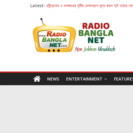
Latest:
রবীন্দ্রনাথ ও গুলজারের সৃষ্টির মেলবন্ধনে মুগ্ধ করল ‘দুই তারার দো
কলের গান থেকে রীলস্ — বাঙালির গান শোনার বিবর্তনের গল্প
জগন্নাথমঙ্গলম্ — বাংলায় প্রথমবার মঞ্চে এবার রথযাত্রার উদযা
Retribution: A Thought-Provoking Short Film 
হাওয়া বদলের টলিউডে ‘তুমি এলে তাই’
NEWS
ENTERTAINMENT
FEATURE