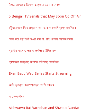
নিজের মেয়েদের বিয়েতে কন্যাদান করব না: সোমা
5 Bengali TV Serials that May Soon Go Off-Air
রবীন্দ্রনাথকে নিয়ে হাস্যরস করা যাবে না কেন? প্রশ্ন তসলিমার
নকল করে বড় শিল্পী হওয়া যায় না, রানু প্রসঙ্গে মন্তব্য লতার
খ্যাতির আগে ও পরে ৬ জনপ্রিয় টেলিতারকা
প্রযোজনা সংস্থাই আমাকে সরিয়েছে: অনামিকা
Eken Babu Web-Series Starts Streaming
আমি ক্লান্ত, হতাশাগ্রস্ত: লাবণী সরকার
এ কেমন জীবন
Aishwarya Rai Bachchan and Shweta Nanda: