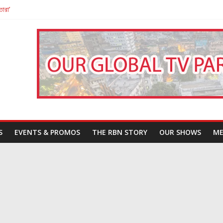
তারা’
পন
That Challenges Our Understanding of Justice
S
EVENTS & PROMOS
THE RBN STORY
OUR SHOWS
ME