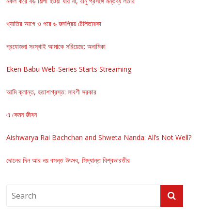
নকল করে বড় শিল্পী হওয়া যায় না, রানু প্রসঙ্গে মন্তব্য লতার
খ্যাতির আগে ও পরে ৬ জনপ্রিয় টেলিতারকা
প্রযোজনা সংস্থাই আমাকে সরিয়েছে: অনামিকা
Eken Babu Web-Series Starts Streaming
আমি ক্লান্ত, হতাশাগ্রস্ত: লাবণী সরকার
এ কেমন জীবন
Aishwarya Rai Bachchan and Shweta Nanda: All’s Not Well?
দোলের দিন আর নয় বসন্ত উৎসব, সিদ্ধান্ত বিশ্বভারতীর