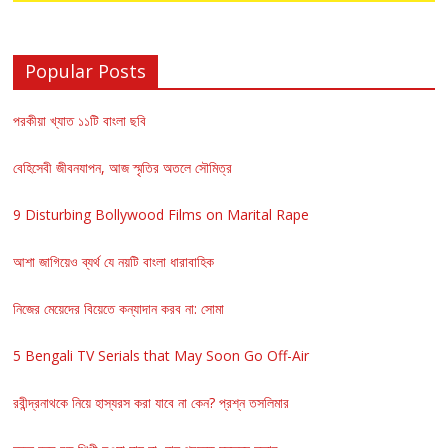
Popular Posts
পরকীয়া খ্যাত ১১টি বাংলা ছবি
বেহিসেবী জীবনযাপন, আজ স্মৃতির অতলে সৌমিত্র
9 Disturbing Bollywood Films on Marital Rape
আশা জাগিয়েও ব্যর্থ যে নয়টি বাংলা ধারাবাহিক
নিজের মেয়েদের বিয়েতে কন্যাদান করব না: সোমা
5 Bengali TV Serials that May Soon Go Off-Air
রবীন্দ্রনাথকে নিয়ে হাস্যরস করা যাবে না কেন? প্রশ্ন তসলিমার