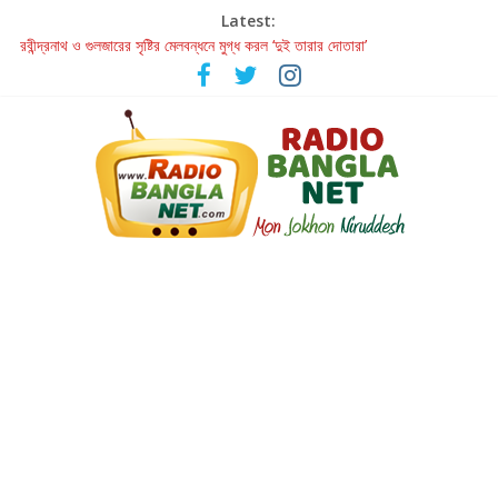
Latest:
রবীন্দ্রনাথ ও গুলজারের সৃষ্টির মেলবন্ধনে মুগ্ধ করল ‘দুই তারার দোতারা’
কলের গান থেকে রীলস্ — বাঙালির গান শোনার বিবর্তনের গল্প
জগন্নাথমঙ্গলম্ — বাংলায় প্রথমবার মঞ্চে এবার রথযাত্রার উদযাপন
Retribution: A Thought-Provoking Short Film That Challenges
Our Understanding of Justice
হাওয়া বদলের টলিউডে ‘তুমি এলে তাই’