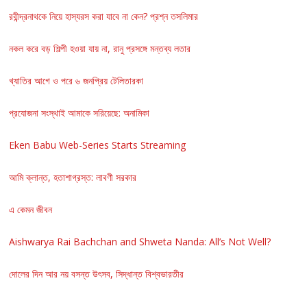
রবীন্দ্রনাথকে নিয়ে হাস্যরস করা যাবে না কেন? প্রশ্ন তসলিমার
নকল করে বড় শিল্পী হওয়া যায় না, রানু প্রসঙ্গে মন্তব্য লতার
খ্যাতির আগে ও পরে ৬ জনপ্রিয় টেলিতারকা
প্রযোজনা সংস্থাই আমাকে সরিয়েছে: অনামিকা
Eken Babu Web-Series Starts Streaming
আমি ক্লান্ত, হতাশাগ্রস্ত: লাবণী সরকার
এ কেমন জীবন
Aishwarya Rai Bachchan and Shweta Nanda: All’s Not Well?
দোলের দিন আর নয় বসন্ত উৎসব, সিদ্ধান্ত বিশ্বভারতীর