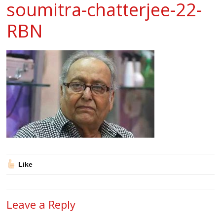
soumitra-chatterjee-22-
RBN
Like
Leave a Reply