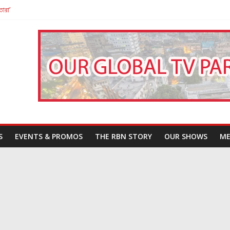
তারা’
পন
That Challenges Our Understanding of Justice
S
EVENTS & PROMOS
THE RBN STORY
OUR SHOWS
ME