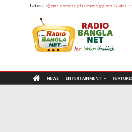
Latest:
রবীন্দ্রনাথ ও গুলজারের সৃষ্টির মেলবন্ধনে মুগ্ধ করল ‘দুই তারার দো
কলের গান থেকে রীলস্ — বাঙালির গান শোনার বিবর্তনের গল্প
জগন্নাথমঙ্গলম্ — বাংলায় প্রথমবার মঞ্চে এবার রথযাত্রার উদযা
Retribution: A Thought-Provoking Short Film 
হাওয়া বদলের টলিউডে ‘তুমি এলে তাই’
NEWS
ENTERTAINMENT
FEATURE