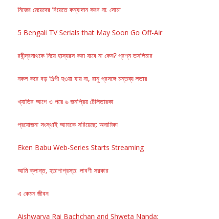
নিজের মেয়েদের বিয়েতে কন্যাদান করব না: সোমা
5 Bengali TV Serials that May Soon Go Off-Air
রবীন্দ্রনাথকে নিয়ে হাস্যরস করা যাবে না কেন? প্রশ্ন তসলিমার
নকল করে বড় শিল্পী হওয়া যায় না, রানু প্রসঙ্গে মন্তব্য লতার
খ্যাতির আগে ও পরে ৬ জনপ্রিয় টেলিতারকা
প্রযোজনা সংস্থাই আমাকে সরিয়েছে: অনামিকা
Eken Babu Web-Series Starts Streaming
আমি ক্লান্ত, হতাশাগ্রস্ত: লাবণী সরকার
এ কেমন জীবন
Aishwarya Rai Bachchan and Shweta Nanda: