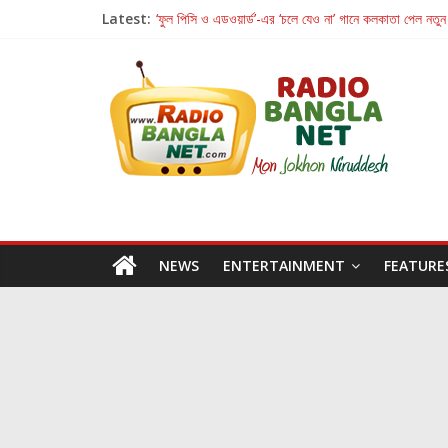
Latest:
‘ফুল পিসি ও এডওয়ার্ড’-এর ‘চলে যেও না’ গানে কলকাতা পেল নতুন
রবীন্দ্রনাথ ও গুলজারের সৃষ্টির মেলবন্ধনে মুগ্ধ করল ‘দুই তারার দো
কলের গান থেকে রীলস্ — বাঙালির গান শোনার বিবর্তনের গল্প
জগন্নাথমঙ্গলম্ — বাংলায় প্রথমবার মঞ্চে এবার রথযাত্রার উদযা
Retribution: A Thought-Provoking Short Film 
NEWS
ENTERTAINMENT
FEATURE