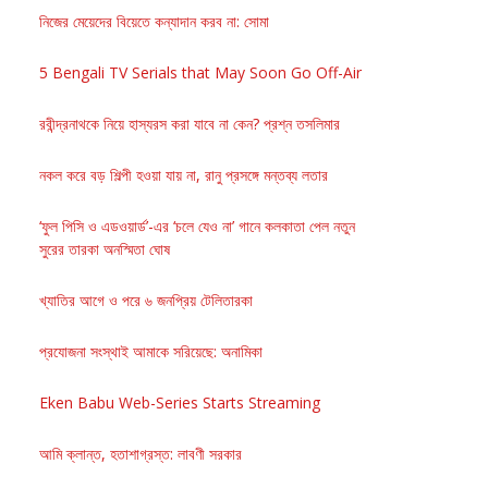
নিজের মেয়েদের বিয়েতে কন্যাদান করব না: সোমা
5 Bengali TV Serials that May Soon Go Off-Air
রবীন্দ্রনাথকে নিয়ে হাস্যরস করা যাবে না কেন? প্রশ্ন তসলিমার
নকল করে বড় শিল্পী হওয়া যায় না, রানু প্রসঙ্গে মন্তব্য লতার
‘ফুল পিসি ও এডওয়ার্ড’-এর ‘চলে যেও না’ গানে কলকাতা পেল নতুন
সুরের তারকা অনস্মিতা ঘোষ
খ্যাতির আগে ও পরে ৬ জনপ্রিয় টেলিতারকা
প্রযোজনা সংস্থাই আমাকে সরিয়েছে: অনামিকা
Eken Babu Web-Series Starts Streaming
আমি ক্লান্ত, হতাশাগ্রস্ত: লাবণী সরকার