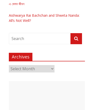
এ কেমন জীবন
Aishwarya Rai Bachchan and Shweta Nanda:
All’s Not Well?
Archives