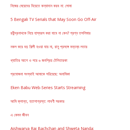
নিজের মেয়েদের বিয়েতে কন্যাদান করব না: সোমা
5 Bengali TV Serials that May Soon Go Off-Air
রবীন্দ্রনাথকে নিয়ে হাস্যরস করা যাবে না কেন? প্রশ্ন তসলিমার
নকল করে বড় শিল্পী হওয়া যায় না, রানু প্রসঙ্গে মন্তব্য লতার
খ্যাতির আগে ও পরে ৬ জনপ্রিয় টেলিতারকা
প্রযোজনা সংস্থাই আমাকে সরিয়েছে: অনামিকা
Eken Babu Web-Series Starts Streaming
আমি ক্লান্ত, হতাশাগ্রস্ত: লাবণী সরকার
এ কেমন জীবন
Aishwarya Rai Bachchan and Shweta Nanda: