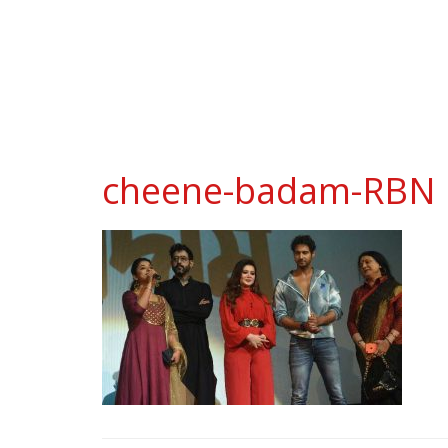
cheene-badam-RBN