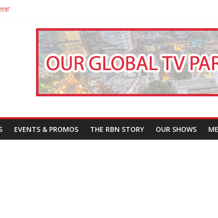
তারা’
পন
That Challenges Our Understanding of Justice
S
EVENTS & PROMOS
THE RBN STORY
OUR SHOWS
ME