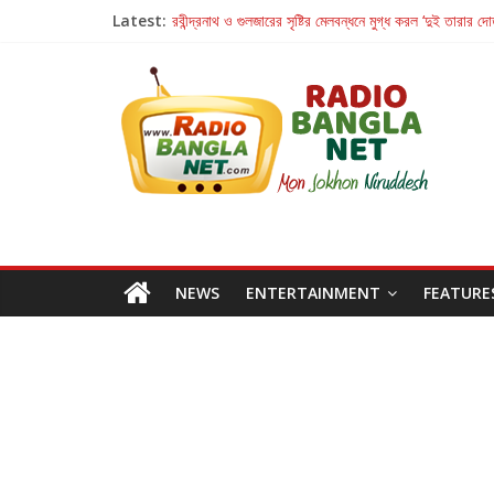
Latest:
হাওয়া বদলের টলিউডে ‘তুমি এলে তাই’
রবীন্দ্রনাথ ও গুলজারের সৃষ্টির মেলবন্ধনে মুগ্ধ করল ‘দুই তারার দো
কলের গান থেকে রীলস্ — বাঙালির গান শোনার বিবর্তনের গল্প
জগন্নাথমঙ্গলম্ — বাংলায় প্রথমবার মঞ্চে এবার রথযাত্রার উদযা
Retribution: A Thought-Provoking Short Film 
NEWS
ENTERTAINMENT
FEATURE