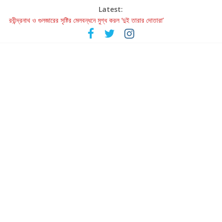
Latest:
রবীন্দ্রনাথ ও গুলজারের সৃষ্টির মেলবন্ধনে মুগ্ধ করল ‘দুই তারার দোতারা’
কলের গান থেকে রীলস্ — বাঙালির গান শোনার বিবর্তনের গল্প
জগন্নাথমঙ্গলম্ — বাংলায় প্রথমবার মঞ্চে এবার রথযাত্রার উদযাপন
Retribution: A Thought-Provoking Short Film That Challenges
Our Understanding of Justice
হাওয়া বদলের টলিউডে ‘তুমি এলে তাই’