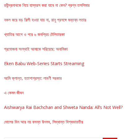
রবীন্দ্রনাথকে নিয়ে হাস্যরস করা যাবে না কেন? প্রশ্ন তসলিমার
নকল করে বড় শিল্পী হওয়া যায় না, রানু প্রসঙ্গে মন্তব্য লতার
খ্যাতির আগে ও পরে ৬ জনপ্রিয় টেলিতারকা
প্রযোজনা সংস্থাই আমাকে সরিয়েছে: অনামিকা
Eken Babu Web-Series Starts Streaming
আমি ক্লান্ত, হতাশাগ্রস্ত: লাবণী সরকার
এ কেমন জীবন
Aishwarya Rai Bachchan and Shweta Nanda: All’s Not Well?
দোলের দিন আর নয় বসন্ত উৎসব, সিদ্ধান্ত বিশ্বভারতীর