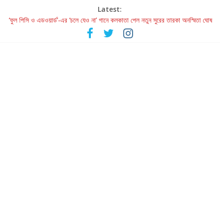
Latest:
‘ফুল পিসি ও এডওয়ার্ড’-এর ‘চলে যেও না’ গানে কলকাতা পেল নতুন সুরের তারকা অনস্মিতা ঘোষ
রবীন্দ্রনাথ ও গুলজারের সৃষ্টির মেলবন্ধনে মুগ্ধ করল ‘দুই তারার দোতারা’
কলের গান থেকে রীলস্ — বাঙালির গান শোনার বিবর্তনের গল্প
জগন্নাথমঙ্গলম্ — বাংলায় প্রথমবার মঞ্চে এবার রথযাত্রার উদযাপন
Retribution: A Thought-Provoking Short Film That Challenges
Our Understanding of Justice