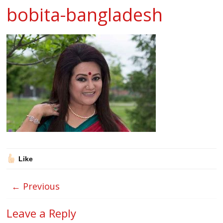
bobita-bangladesh
Like
← Previous
Leave a Reply