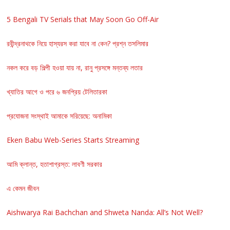
5 Bengali TV Serials that May Soon Go Off-Air
রবীন্দ্রনাথকে নিয়ে হাস্যরস করা যাবে না কেন? প্রশ্ন তসলিমার
নকল করে বড় শিল্পী হওয়া যায় না, রানু প্রসঙ্গে মন্তব্য লতার
খ্যাতির আগে ও পরে ৬ জনপ্রিয় টেলিতারকা
প্রযোজনা সংস্থাই আমাকে সরিয়েছে: অনামিকা
Eken Babu Web-Series Starts Streaming
আমি ক্লান্ত, হতাশাগ্রস্ত: লাবণী সরকার
এ কেমন জীবন
Aishwarya Rai Bachchan and Shweta Nanda: All’s Not Well?