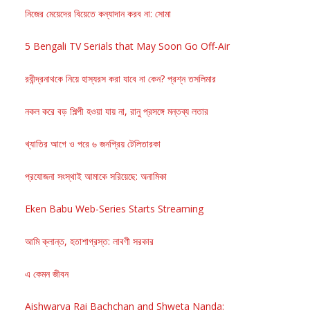
নিজের মেয়েদের বিয়েতে কন্যাদান করব না: সোমা
5 Bengali TV Serials that May Soon Go Off-Air
রবীন্দ্রনাথকে নিয়ে হাস্যরস করা যাবে না কেন? প্রশ্ন তসলিমার
নকল করে বড় শিল্পী হওয়া যায় না, রানু প্রসঙ্গে মন্তব্য লতার
খ্যাতির আগে ও পরে ৬ জনপ্রিয় টেলিতারকা
প্রযোজনা সংস্থাই আমাকে সরিয়েছে: অনামিকা
Eken Babu Web-Series Starts Streaming
আমি ক্লান্ত, হতাশাগ্রস্ত: লাবণী সরকার
এ কেমন জীবন
Aishwarya Rai Bachchan and Shweta Nanda: