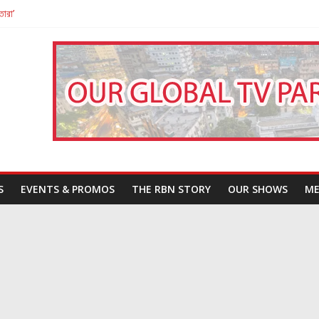
তারা’
পন
That Challenges Our Understanding of Justice
S
EVENTS & PROMOS
THE RBN STORY
OUR SHOWS
ME