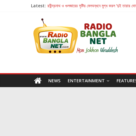
Latest:
রবীন্দ্রনাথ ও গুলজারের সৃষ্টির মেলবন্ধনে মুগ্ধ করল ‘দুই তারার দো
কলের গান থেকে রীলস্ — বাঙালির গান শোনার বিবর্তনের গল্প
জগন্নাথমঙ্গলম্ — বাংলায় প্রথমবার মঞ্চে এবার রথযাত্রার উদযা
Retribution: A Thought-Provoking Short Film 
হাওয়া বদলের টলিউডে ‘তুমি এলে তাই’
NEWS
ENTERTAINMENT
FEATURE