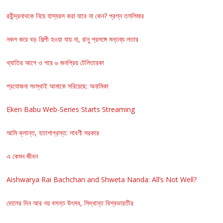
রবীন্দ্রনাথকে নিয়ে হাস্যরস করা যাবে না কেন? প্রশ্ন তসলিমার
নকল করে বড় শিল্পী হওয়া যায় না, রানু প্রসঙ্গে মন্তব্য লতার
খ্যাতির আগে ও পরে ৬ জনপ্রিয় টেলিতারকা
প্রযোজনা সংস্থাই আমাকে সরিয়েছে: অনামিকা
Eken Babu Web-Series Starts Streaming
আমি ক্লান্ত, হতাশাগ্রস্ত: লাবণী সরকার
এ কেমন জীবন
Aishwarya Rai Bachchan and Shweta Nanda: All’s Not Well?
দোলের দিন আর নয় বসন্ত উৎসব, সিদ্ধান্ত বিশ্বভারতীর