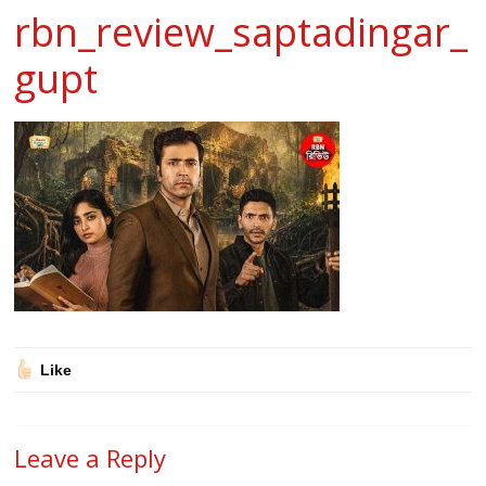
rbn_review_saptadingar_
gupt
Like
Leave a Reply