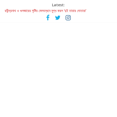
Latest:
রবীন্দ্রনাথ ও গুলজারের সৃষ্টির মেলবন্ধনে মুগ্ধ করল ‘দুই তারার দোতারা’
কলের গান থেকে রীলস্ — বাঙালির গান শোনার বিবর্তনের গল্প
জগন্নাথমঙ্গলম্ — বাংলায় প্রথমবার মঞ্চে এবার রথযাত্রার উদযাপন
Retribution: A Thought-Provoking Short Film That Challenges
Our Understanding of Justice
হাওয়া বদলের টলিউডে ‘তুমি এলে তাই’