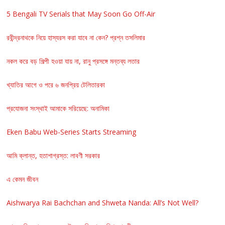
5 Bengali TV Serials that May Soon Go Off-Air
রবীন্দ্রনাথকে নিয়ে হাস্যরস করা যাবে না কেন? প্রশ্ন তসলিমার
নকল করে বড় শিল্পী হওয়া যায় না, রানু প্রসঙ্গে মন্তব্য লতার
খ্যাতির আগে ও পরে ৬ জনপ্রিয় টেলিতারকা
প্রযোজনা সংস্থাই আমাকে সরিয়েছে: অনামিকা
Eken Babu Web-Series Starts Streaming
আমি ক্লান্ত, হতাশাগ্রস্ত: লাবণী সরকার
এ কেমন জীবন
Aishwarya Rai Bachchan and Shweta Nanda: All’s Not Well?