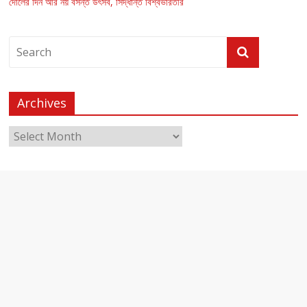
দোলের দিন আর নয় বসন্ত উৎসব, সিদ্ধান্ত বিশ্বভারতীর
Archives