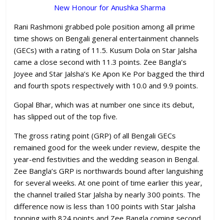
New Honour for Anushka Sharma
Rani Rashmoni grabbed pole position among all prime
time shows on Bengali general entertainment channels
(GECs) with a rating of 11.5. Kusum Dola on Star Jalsha
came a close second with 11.3 points. Zee Bangla’s
Joyee and Star Jalsha’s Ke Apon Ke Por bagged the third
and fourth spots respectively with 10.0 and 9.9 points.
Gopal Bhar, which was at number one since its debut,
has slipped out of the top five.
The gross rating point (GRP) of all Bengali GECs
remained good for the week under review, despite the
year-end festivities and the wedding season in Bengal.
Zee Bangla’s GRP is northwards bound after languishing
for several weeks. At one point of time earlier this year,
the channel trailed Star Jalsha by nearly 300 points. The
difference now is less than 100 points with Star Jalsha
topping with 824 points and Zee Bangla coming second