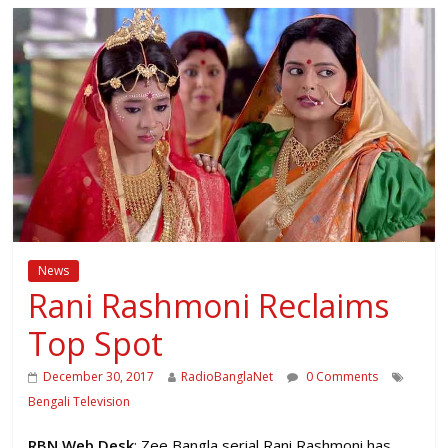
News
Rani Rashmoni Reclaims
Top Spot
December 30, 2017
RadioBanglaNet
0 Comments
Bengali Television
RBN Web Desk
: Zee Bangla serial Rani Rashmoni has