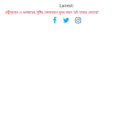
Latest:
রবীন্দ্রনাথ ও গুলজারের সৃষ্টির মেলবন্ধনে মুগ্ধ করল ‘দুই তারার দোতারা’
কলের গান থেকে রীলস্ — বাঙালির গান শোনার বিবর্তনের গল্প
জগন্নাথমঙ্গলম্ — বাংলায় প্রথমবার মঞ্চে এবার রথযাত্রার উদযাপন
Retribution: A Thought-Provoking Short Film That Challenges
Our Understanding of Justice
হাওয়া বদলের টলিউডে ‘তুমি এলে তাই’