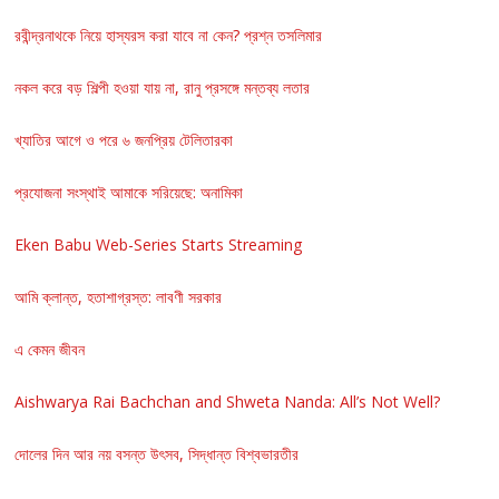
রবীন্দ্রনাথকে নিয়ে হাস্যরস করা যাবে না কেন? প্রশ্ন তসলিমার
নকল করে বড় শিল্পী হওয়া যায় না, রানু প্রসঙ্গে মন্তব্য লতার
খ্যাতির আগে ও পরে ৬ জনপ্রিয় টেলিতারকা
প্রযোজনা সংস্থাই আমাকে সরিয়েছে: অনামিকা
Eken Babu Web-Series Starts Streaming
আমি ক্লান্ত, হতাশাগ্রস্ত: লাবণী সরকার
এ কেমন জীবন
Aishwarya Rai Bachchan and Shweta Nanda: All’s Not Well?
দোলের দিন আর নয় বসন্ত উৎসব, সিদ্ধান্ত বিশ্বভারতীর