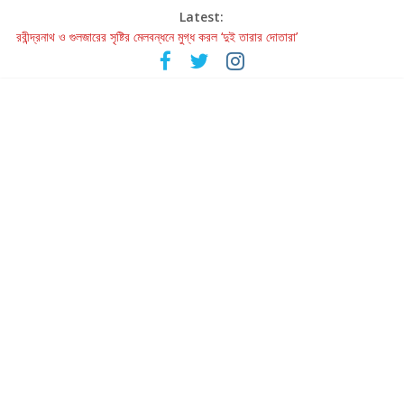
Latest:
রবীন্দ্রনাথ ও গুলজারের সৃষ্টির মেলবন্ধনে মুগ্ধ করল ‘দুই তারার দোতারা’
কলের গান থেকে রীলস্ — বাঙালির গান শোনার বিবর্তনের গল্প
জগন্নাথমঙ্গলম্ — বাংলায় প্রথমবার মঞ্চে এবার রথযাত্রার উদযাপন
Retribution: A Thought-Provoking Short Film That Challenges
Our Understanding of Justice
হাওয়া বদলের টলিউডে ‘তুমি এলে তাই’