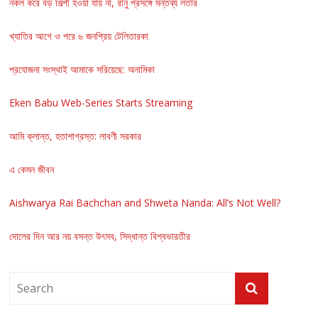
নকল করে বড় শিল্পী হওয়া যায় না, রানু প্রসঙ্গে মন্তব্য লতার
খ্যাতির আগে ও পরে ৬ জনপ্রিয় টেলিতারকা
প্রযোজনা সংস্থাই আমাকে সরিয়েছে: অনামিকা
Eken Babu Web-Series Starts Streaming
আমি ক্লান্ত, হতাশাগ্রস্ত: লাবণী সরকার
এ কেমন জীবন
Aishwarya Rai Bachchan and Shweta Nanda: All’s Not Well?
দোলের দিন আর নয় বসন্ত উৎসব, সিদ্ধান্ত বিশ্বভারতীর