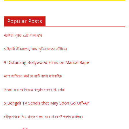
Popular Posts
পরকীয়া খ্যাত ১১টি বাংলা ছবি
বেহিসেবী জীবনযাপন, আজ স্মৃতির অতলে সৌমিত্র
9 Disturbing Bollywood Films on Marital Rape
আশা জাগিয়েও ব্যর্থ যে নয়টি বাংলা ধারাবাহিক
নিজের মেয়েদের বিয়েতে কন্যাদান করব না: সোমা
5 Bengali TV Serials that May Soon Go Off-Air
রবীন্দ্রনাথকে নিয়ে হাস্যরস করা যাবে না কেন? প্রশ্ন তসলিমার