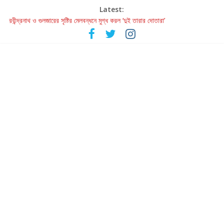
Latest:
রবীন্দ্রনাথ ও গুলজারের সৃষ্টির মেলবন্ধনে মুগ্ধ করল ‘দুই তারার দোতারা’
কলের গান থেকে রীলস্ — বাঙালির গান শোনার বিবর্তনের গল্প
জগন্নাথমঙ্গলম্ — বাংলায় প্রথমবার মঞ্চে এবার রথযাত্রার উদযাপন
Retribution: A Thought-Provoking Short Film That Challenges
Our Understanding of Justice
হাওয়া বদলের টলিউডে ‘তুমি এলে তাই’