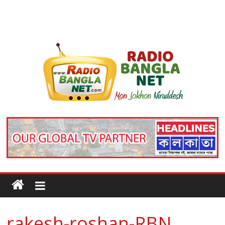
rakesh-roshan-RBN