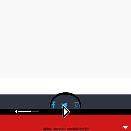
Copyright © 2026
RadioBanglaNet
. All rights reserved.
Radio Station:
RadioBanglaNet