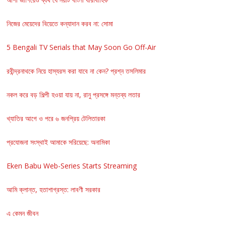
নিজের মেয়েদের বিয়েতে কন্যাদান করব না: সোমা
5 Bengali TV Serials that May Soon Go Off-Air
রবীন্দ্রনাথকে নিয়ে হাস্যরস করা যাবে না কেন? প্রশ্ন তসলিমার
নকল করে বড় শিল্পী হওয়া যায় না, রানু প্রসঙ্গে মন্তব্য লতার
খ্যাতির আগে ও পরে ৬ জনপ্রিয় টেলিতারকা
প্রযোজনা সংস্থাই আমাকে সরিয়েছে: অনামিকা
Eken Babu Web-Series Starts Streaming
আমি ক্লান্ত, হতাশাগ্রস্ত: লাবণী সরকার
এ কেমন জীবন