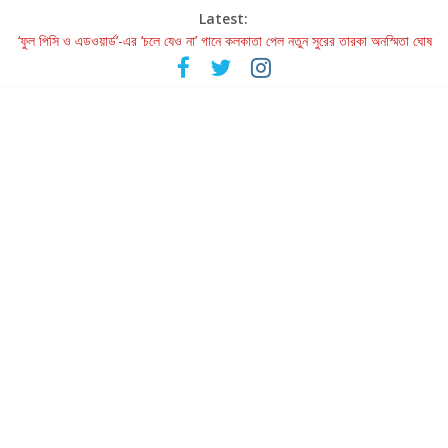
Latest:
‘ফুল পিসি ও এডওয়ার্ড’-এর ‘চলে যেও না’ গানে কলকাতা পেল নতুন সুরের তারকা অনস্মিতা ঘোষ
রবীন্দ্রনাথ ও গুলজারের সৃষ্টির মেলবন্ধনে মুগ্ধ করল ‘দুই তারার দোতারা’
কলের গান থেকে রীলস্ — বাঙালির গান শোনার বিবর্তনের গল্প
জগন্নাথমঙ্গলম্ — বাংলায় প্রথমবার মঞ্চে এবার রথযাত্রার উদযাপন
Retribution: A Thought-Provoking Short Film That Challenges
Our Understanding of Justice