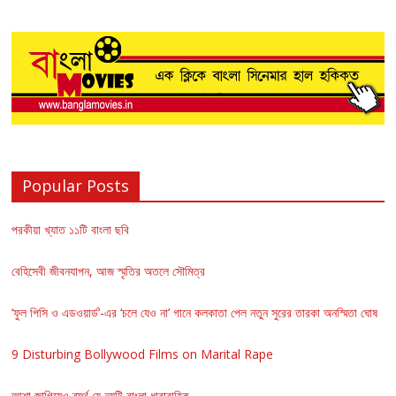
Popular Posts
পরকীয়া খ্যাত ১১টি বাংলা ছবি
বেহিসেবী জীবনযাপন, আজ স্মৃতির অতলে সৌমিত্র
‘ফুল পিসি ও এডওয়ার্ড’-এর ‘চলে যেও না’ গানে কলকাতা পেল নতুন সুরের তারকা অনস্মিতা ঘোষ
9 Disturbing Bollywood Films on Marital Rape
আশা জাগিয়েও ব্যর্থ যে নয়টি বাংলা ধারাবাহিক