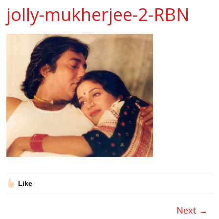
jolly-mukherjee-2-RBN
Like
Next →