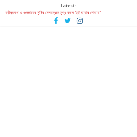
Latest:
রবীন্দ্রনাথ ও গুলজারের সৃষ্টির মেলবন্ধনে মুগ্ধ করল ‘দুই তারার দোতারা’
কলের গান থেকে রীলস্ — বাঙালির গান শোনার বিবর্তনের গল্প
জগন্নাথমঙ্গলম্ — বাংলায় প্রথমবার মঞ্চে এবার রথযাত্রার উদযাপন
Retribution: A Thought-Provoking Short Film That Challenges
Our Understanding of Justice
হাওয়া বদলের টলিউডে ‘তুমি এলে তাই’