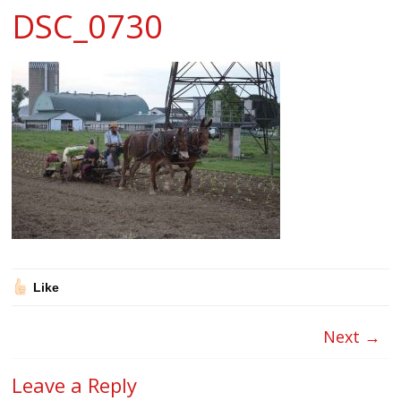
DSC_0730
Like
Next →
Leave a Reply