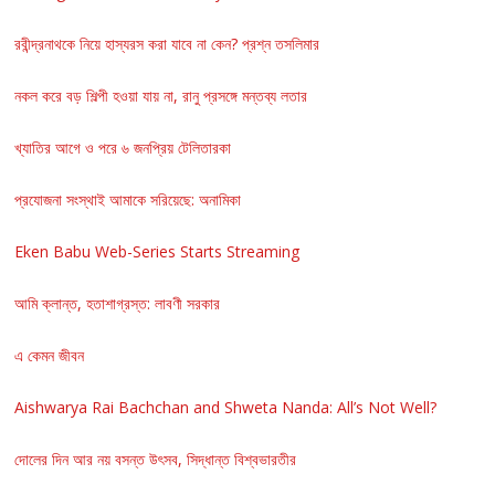
রবীন্দ্রনাথকে নিয়ে হাস্যরস করা যাবে না কেন? প্রশ্ন তসলিমার
নকল করে বড় শিল্পী হওয়া যায় না, রানু প্রসঙ্গে মন্তব্য লতার
খ্যাতির আগে ও পরে ৬ জনপ্রিয় টেলিতারকা
প্রযোজনা সংস্থাই আমাকে সরিয়েছে: অনামিকা
Eken Babu Web-Series Starts Streaming
আমি ক্লান্ত, হতাশাগ্রস্ত: লাবণী সরকার
এ কেমন জীবন
Aishwarya Rai Bachchan and Shweta Nanda: All’s Not Well?
দোলের দিন আর নয় বসন্ত উৎসব, সিদ্ধান্ত বিশ্বভারতীর